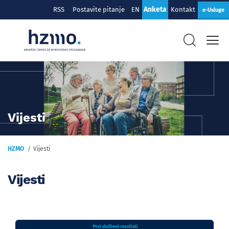
Anketa
RSS
Postavite pitanje
EN
Kontakt
e-Usluge
Vijesti
HZMO
Vijesti
Vijesti