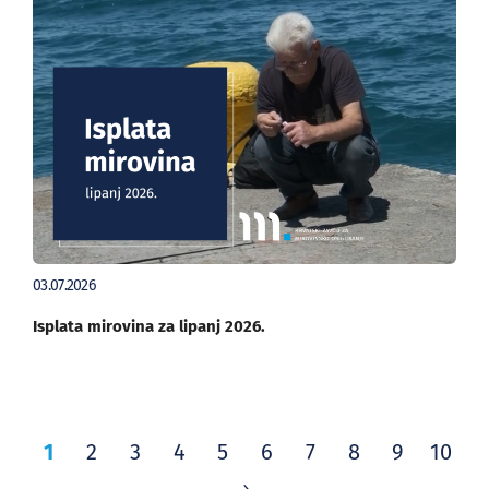
03.07.2026
Isplata mirovina za lipanj 2026.
1
2
3
4
5
6
7
8
9
10