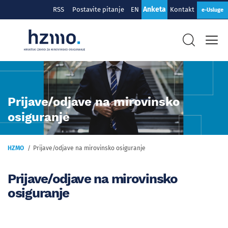
Anketa
RSS
Postavite pitanje
EN
Kontakt
e-Usluge
Prijave/odjave na mirovinsko
osiguranje
HZMO
Prijave/odjave na mirovinsko osiguranje
Prijave/odjave na mirovinsko
osiguranje