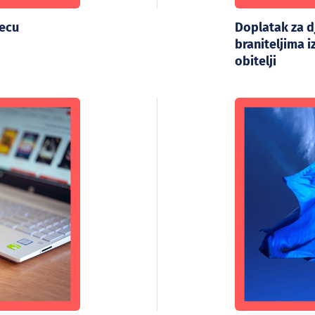
jecu
Doplatak za 
braniteljima 
obitelji