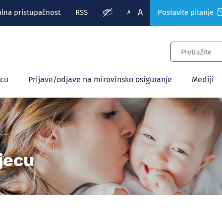
A
alna pristupačnost
RSS
Postavite pitanje
A
ecu
Prijave/odjave na mirovinsko osiguranje
Mediji
jecu