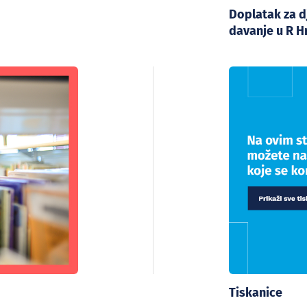
Doplatak za d
davanje u R H
Tiskanice