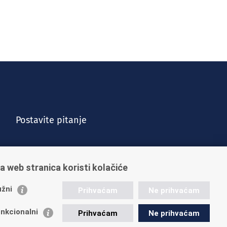
Postavite pitanje
a web stranica koristi kolačiće
žni
Prihvaćam
Ne prihvaćam
nkcionalni
Prihvaćam
Ne prihvaćam
Vijesti
Kontakt
Posao u HZMO-u
Impressum