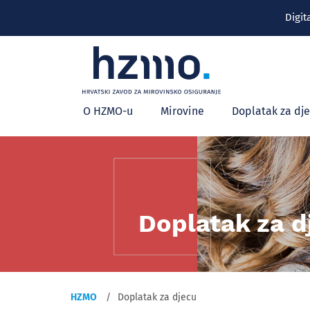
Digit
Glavni
O HZMO-u
Mirovine
Doplatak za dj
izbornik
Doplatak za d
HZMO
Doplatak za djecu