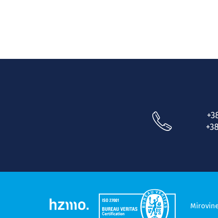
+3
+38
Mirovin