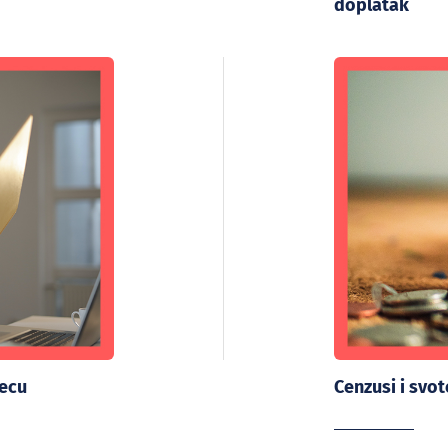
doplatak
jecu
Cenzusi i svo