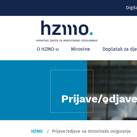
Digit
Glavni
O HZMO-u
Mirovine
Doplatak za dj
izbornik
Prijave/odjav
HZMO
Prijave/odjave na mirovinsko osiguranje