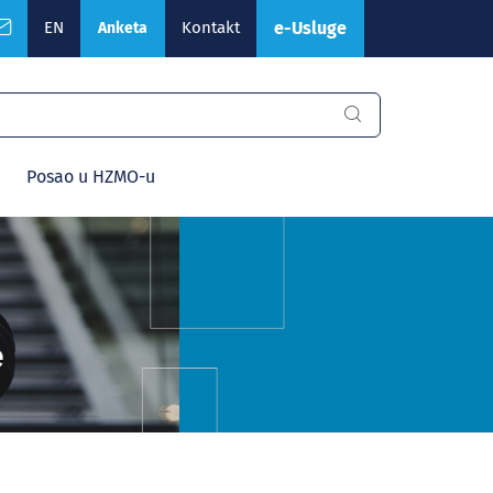
EN
Kontakt
e-Usluge
Anketa
Posao u HZMO-u
e