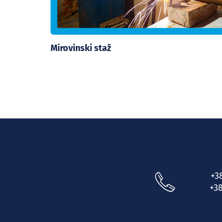
Mirovinski staž
+3
+38