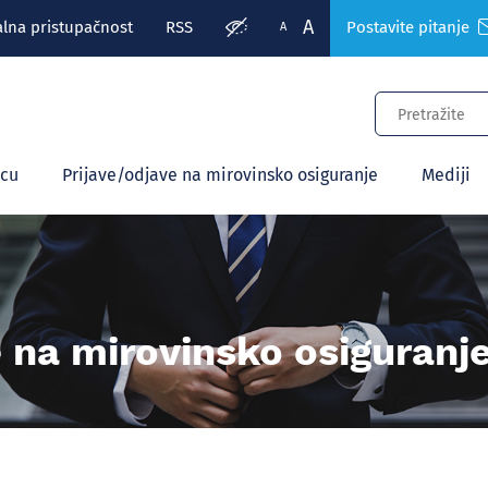
A
alna pristupačnost
RSS
Postavite pitanje
A
ecu
Prijave/odjave na mirovinsko osiguranje
Mediji
e na mirovinsko osiguranj