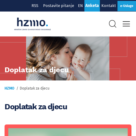
Anketa
RSS
Postavite pitanje
EN
Kontakt
e-Usluge
Doplatak za djecu
HZMO
Doplatak za djecu
Doplatak za djecu