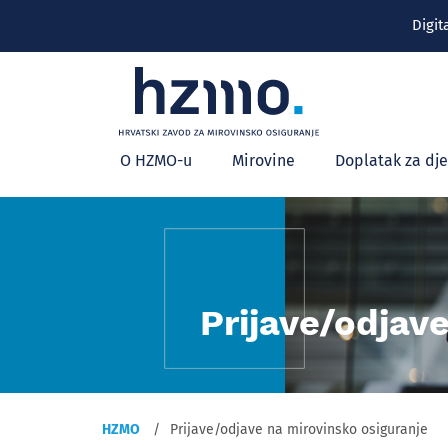
Digit
Glavni
O HZMO-u
Mirovine
Doplatak za dj
izbornik
Prijave/odjav
HZMO
Prijave/odjave na mirovinsko osiguranje