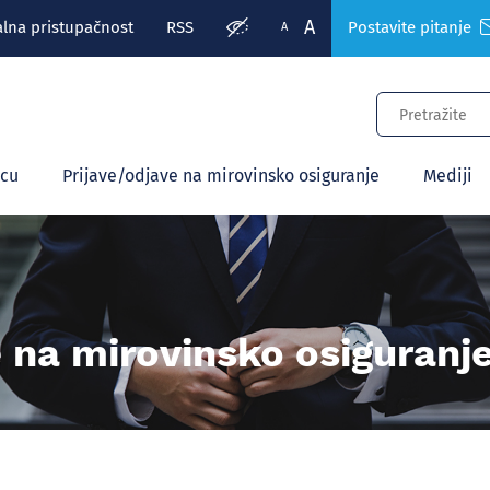
A
alna pristupačnost
RSS
Postavite pitanje
A
ecu
Prijave/odjave na mirovinsko osiguranje
Mediji
e na mirovinsko osiguranj