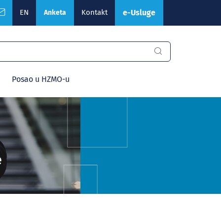
EN
Kontakt
e-Usluge
Anketa
Posao u HZMO-u
e