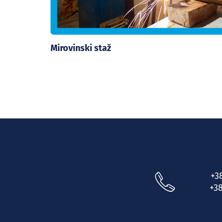
Mirovinski staž
+3
+38