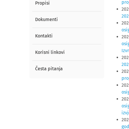
pro
Propisi
202
202
Dokumenti
202
osi
Kontakti
202
osi
Izv
Korisni linkovi
202
202
Česta pitanja
202
pro
202
osi
202
osi
izv
202
god