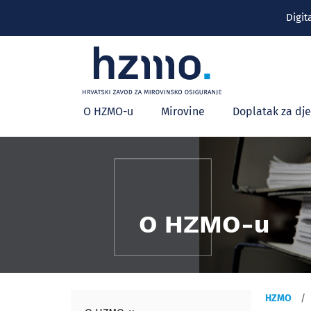
Digit
Glavni
O HZMO-u
Mirovine
Doplatak za dj
izbornik
O HZMO-u
HZMO