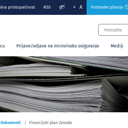
A
alna pristupačnost
RSS
Postavite pitanje
A
ecu
Prijave/odjave na mirovinsko osiguranje
Mediji
Dokumenti
Financijski plan Zavoda