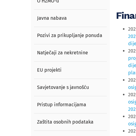
O HZMO-u
Fina
Javna nabava
202
Pozivi za prikupljanje ponuda
202
dij
202
Natječaji za nekretnine
pro
dij
EU projekti
pla
202
Savjetovanje s javnošću
osi
202
osi
Pristup informacijama
202
202
Zaštita osobnih podataka
osi
202