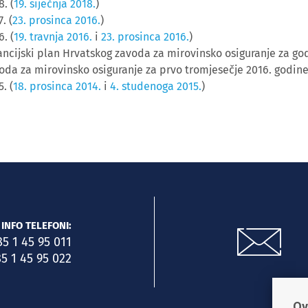
8. (
19. siječnja 2018.
)
. (
23. prosinca 2016.
)
6. (
19. travnja 2016.
i
23. prosinca 2016.
)
ancijski plan Hrvatskog zavoda za mirovinsko osiguranje za god
oda za mirovinsko osiguranje za prvo tromjesečje 2016. godine
. (
18. prosinca 2014.
i
4. studenoga 2015.
)
INFO TELEFONI:
85 1 45 95 011
5 1 45 95 022
Ov