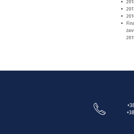
201
2017
201
Fin
zav
2015
+3
+38