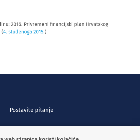
inu: 2016. Privremeni financijski plan Hrvatskog
 (
4. studenoga 2015.
)
Postavite pitanje
a web stranica koristi kolačiće