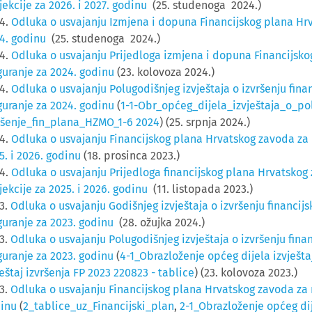
jekcije za 2026. i 2027. godinu
(25. studenoga 2024.)
4.
Odluka o usvajanju Izmjena i dopuna Financijskog plana Hr
4. godinu
(25. studenoga 2024.)
4.
Odluka o usvajanju Prijedloga izmjena i dopuna Financijsk
guranje za 2024. godinu
(23. kolovoza 2024.)
4.
Odluka o usvajanju Polugodišnjeg izvještaja o izvršenju fin
guranje za 2024. godinu
(
1-1-Obr_općeg_dijela_izvještaja_o_po
ršenje_fin_plana_HZMO_1-6 2024
) (25. srpnja 2024.)
4.
Odluka o usvajanju Financijskog plana Hrvatskog zavoda za m
5. i 2026. godinu
(18. prosinca 2023.)
4.
Odluka o usvajanju Prijedloga financijskog plana Hrvatskog 
jekcije za 2025. i 2026. godinu
(11. listopada 2023.)
3.
Odluka o usvajanju Godišnjeg izvještaja o izvršenju financi
guranje za 2023. godinu
(28. ožujka 2024.)
3.
Odluka o usvajanju Polugodišnjeg izvještaja o izvršenju fin
guranje za 2023. godinu
(
4-1_Obrazloženje općeg dijela izvješta
ještaj izvršenja FP 2023 220823 - tablice
) (23. kolovoza 2023.)
3.
Odluka o usvajanju Financijskog plana Hrvatskog zavoda za m
inu
(
2_tablice_uz_Financijski_plan
,
2-1_Obrazloženje općeg dij