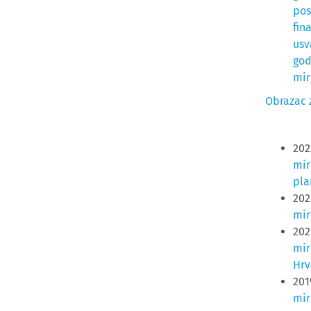
pos
fin
usv
god
mir
Obrazac z
202
mir
pla
2021
mir
202
mir
Hrv
2019
mir