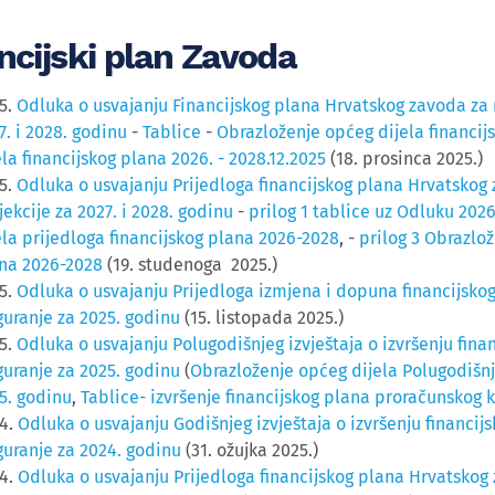
ncijski plan Zavoda
5.
Odluka o usvajanju Financijskog plana Hrvatskog zavoda za m
7. i 2028. godinu
-
Tablice
-
Obrazloženje općeg dijela financij
ela financijskog plana 2026. - 2028.12.2025
(18. prosinca 2025.)
5.
Odluka o usvajanju Prijedloga financijskog plana Hrvatskog 
jekcije za 2027. i 2028. godinu
-
prilog 1 tablice uz Odluku 20
ela prijedloga financijskog plana 2026-2028
, -
prilog 3 Obrazlo
na 2026-2028
(19. studenoga 2025.)
5.
Odluka o usvajanju Prijedloga izmjena i dopuna financijsko
guranje za 2025. godinu
(15. listopada 2025.)
5.
Odluka o usvajanju Polugodišnjeg izvještaja o izvršenju fin
guranje za 2025. godinu
(
Obrazloženje općeg dijela Polugodišnje
5. godinu
,
Tablice- izvršenje financijskog plana proračunskog
4.
Odluka o usvajanju Godišnjeg izvještaja o izvršenju financi
guranje za 2024. godinu
(31. ožujka 2025.)
4.
Odluka o usvajanju Prijedloga financijskog plana Hrvatskog 