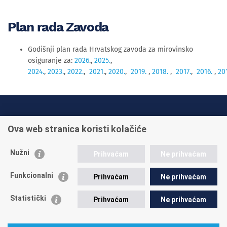
Plan rada Zavoda
Godišnji plan rada Hrvatskog zavoda za mirovinsko
osiguranje za:
2026
.,
2025.
,
2024.
,
2023.
,
2022.
,
2021
.,
2020.
,
2019.
,
2018.
,
2017.
,
2016.
,
20
INFO TELEFONI:
Ova web stranica koristi kolačiće
+385 1 45 95 011
+385 1 45 95 022
Nužni
Prihvaćam
Ne prihvaćam
Postavite pitanje
Funkcionalni
Prihvaćam
Ne prihvaćam
Statistički
Prihvaćam
Ne prihvaćam