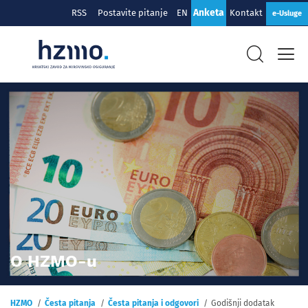
Anketa
RSS
Postavite pitanje
EN
Kontakt
e-Usluge
O HZMO-u
HZMO
Česta pitanja
Česta pitanja i odgovori
Godišnji dodatak