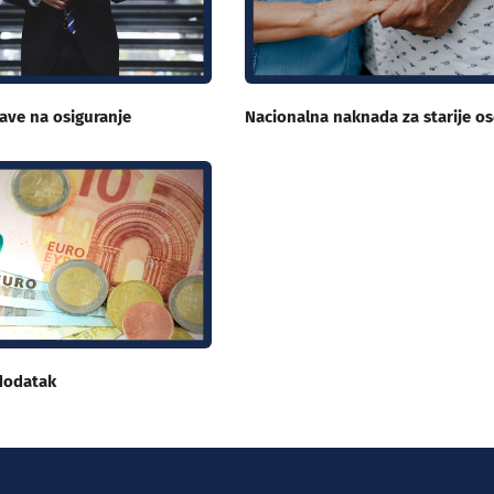
ijave na osiguranje
Nacionalna naknada za starije o
dodatak