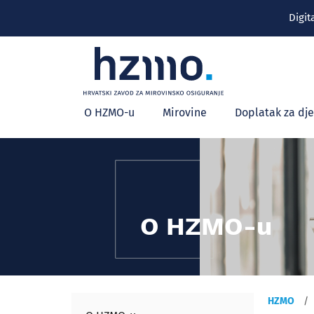
Digit
Glavni
O HZMO-u
Mirovine
Doplatak za dj
izbornik
O HZMO-u
HZMO