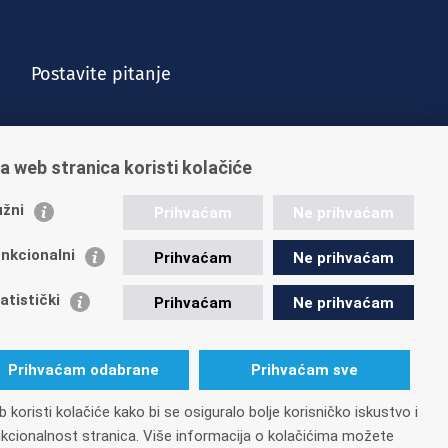
Postavite pitanje
a web stranica koristi kolačiće
žni
Prihvaćam
Ne prihvaćam
nkcionalni
Prihvaćam
Ne prihvaćam
Vijesti
Kontakt
Posao u HZMO-u
Impressum
atistički
Prihvaćam
Ne prihvaćam
Prihvaćam odabrane
Prihvaćam sve
 koristi kolačiće kako bi se osiguralo bolje korisničko iskustvo i
26
OIB: 84397956623
kcionalnost stranica. Više informacija o kolačićima možete