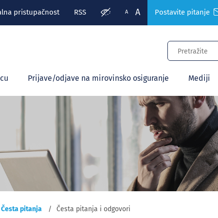
A
alna pristupačnost
RSS
Postavite pitanje
A
ecu
Prijave/odjave na mirovinsko osiguranje
Mediji
Česta pitanja
Česta pitanja i odgovori