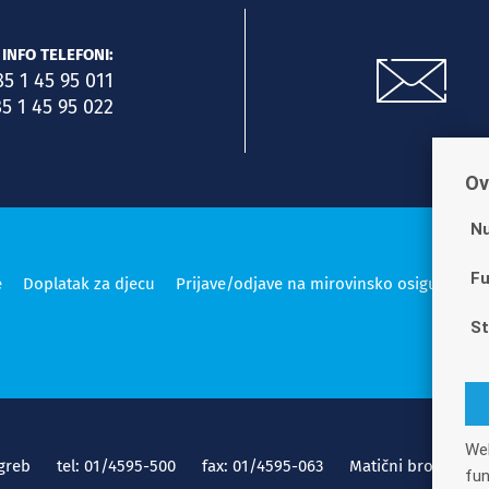
INFO TELEFONI:
85 1 45 95 011
5 1 45 95 022
Ov
Nu
Fu
e
Doplatak za djecu
Prijave/odjave na mirovinsko osiguranje
St
Web
greb
tel: 01/4595-500
fax: 01/4595-063
Matični broj: 14166
fun