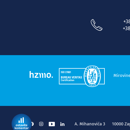
+3
+38
Mirovin
A. Mihanovića 3
10000 Za