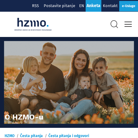
Anketa
RSS
Postavite pitanje
EN
Kontakt
e-Usluge
O HZMO-u
HZMO
Česta pitanja
Česta pitanja i odgovori