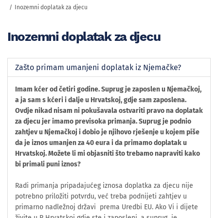
Inozemni doplatak za djecu
Inozemni doplatak za djecu
Zašto primam umanjeni doplatak iz Njemačke?
Imam kćer od četiri godine. Suprug je zaposlen u Njemačkoj,
a ja sam s kćeri i dalje u Hrvatskoj, gdje sam zaposlena.
Ovdje nikad nisam ni pokušavala ostvariti pravo na doplatak
za djecu jer imamo previsoka primanja. Suprug je podnio
zahtjev u Njemačkoj i dobio je njihovo rješenje u kojem piše
da je iznos umanjen za 40 eura i da primamo doplatak u
Hrvatskoj. Možete li mi objasniti što trebamo napraviti kako
bi primali puni iznos?
Radi primanja pripadajućeg iznosa doplatka za djecu nije
potrebno priložiti potvrdu, već treba podnijeti zahtjev u
primarno nadležnoj državi prema Uredbi EU. Ako Vi i dijete
živite u R Hrvatskoj gdje ste i zaposleni, a suprug je