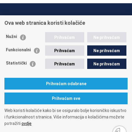
INFO TELEFONI:
Ova web stranica koristi kolačiće
+385 1 45 95 011
+385 1 45 95 022
Nužni
Prihvaćam
Ne prihvaćam
Postavite pitanje
Funkcionalni
Prihvaćam
Ne prihvaćam
Statistički
Prihvaćam
Ne prihvaćam
Prihvaćam odabrane
A. Mihanovića 3
10000 Zagreb
tel: 01/4595-500
fax: 01/4595-063
Matični broj: 1416626
OIB: 84397956623
Prihvaćam sve
Web koristi kolačiće kako bi se osiguralo bolje korisničko iskustvo
i funkcionalnost stranica. Više informacija o kolačićima možete
potražiti
ovdje