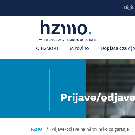
Digit
Glavni
O HZMO-u
Mirovine
Doplatak za dj
izbornik
Prijave/odjav
HZMO
Prijave/odjave na mirovinsko osiguranje