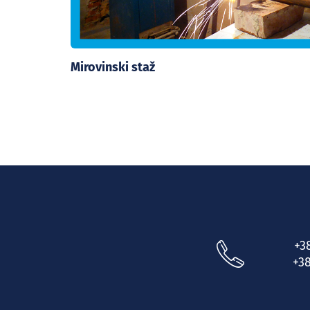
Mirovinski staž
+3
+38