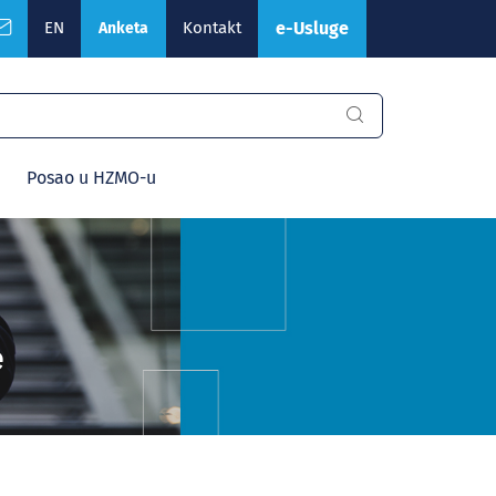
EN
Kontakt
e-Usluge
Anketa
Posao u HZMO-u
e