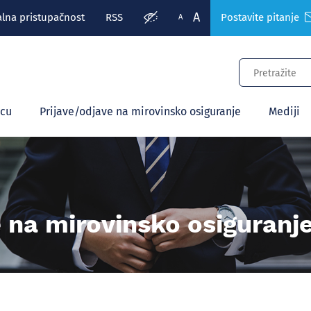
A
alna pristupačnost
RSS
Postavite pitanje
A
ecu
Prijave/odjave na mirovinsko osiguranje
Mediji
e na mirovinsko osiguranj