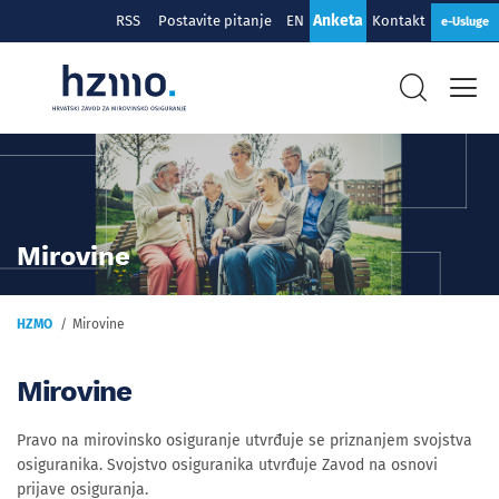
Anketa
RSS
Postavite pitanje
EN
Kontakt
e-Usluge
Mirovine
HZMO
Mirovine
Mirovine
Pravo na mirovinsko osiguranje utvrđuje se priznanjem svojstva
osiguranika. Svojstvo osiguranika utvrđuje Zavod na osnovi
prijave osiguranja.