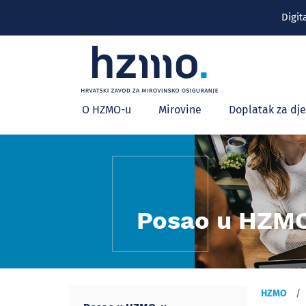
Digit
Glavni
O HZMO-u
Mirovine
Doplatak za dj
izbornik
Posao u HZM
HZMO