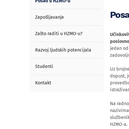
Posao u HZMO-u
Pos
Zapošljavanje
Zašto raditi u HZMO-u?
Učinkovi
poslovno
jedan od 
Razvoj ljudskih potencijala
zadovolj
Studenti
Uz brojn
dopust, j
Kontakt
provedbu
istraživa
Na radno
nazivima 
službenik
HZMO-a.