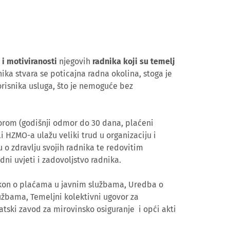
 i motiviranosti
njegovih
radnika koji su temelj
ika stvara se poticajna radna okolina, stoga je
orisnika usluga, što je nemoguće bez
orom (godišnji odmor do 30 dana, plaćeni
li HZMO-a ulažu veliki trud u organizaciju i
o zdravlju svojih radnika te redovitim
adni uvjeti i zadovoljstvo radnika.
akon o plaćama u javnim službama, Uredba o
užbama, Temeljni kolektivni ugovor za
tski zavod za mirovinsko osiguranje i opći akti