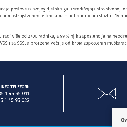
lja poslove iz svojeg djelokruga u središnjoj ustrojstvenoj jed
učnim ustrojstvenim jedinicama – pet područnih službi i 14 po
.
 radi više od 2700 radnika, a 99 % njih zaposleno je na neodr
 VSS i sa SSS, a broj žena veći je od broja zaposlenih muškarac
INFO TELEFONI:
85 1 45 95 011
5 1 45 95 022
Ov