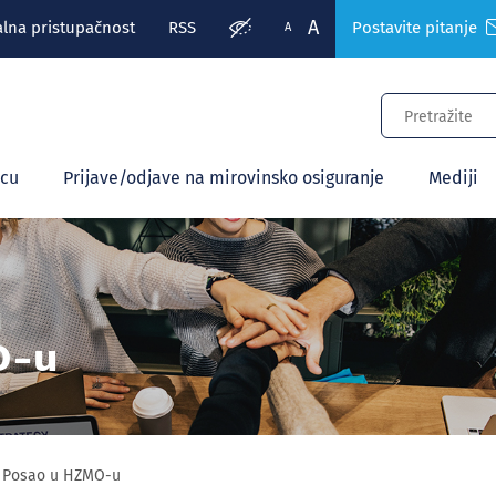
A
alna pristupačnost
RSS
Postavite pitanje
A
ecu
Prijave/odjave na mirovinsko osiguranje
Mediji
O-u
Posao u HZMO-u