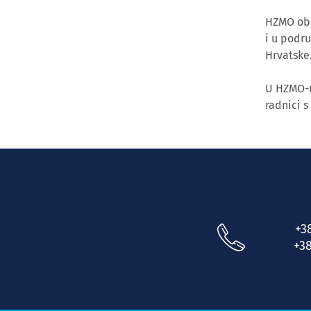
HZMO obav
i u podr
Hrvatske
U HZMO-u
radnici s
+3
+38