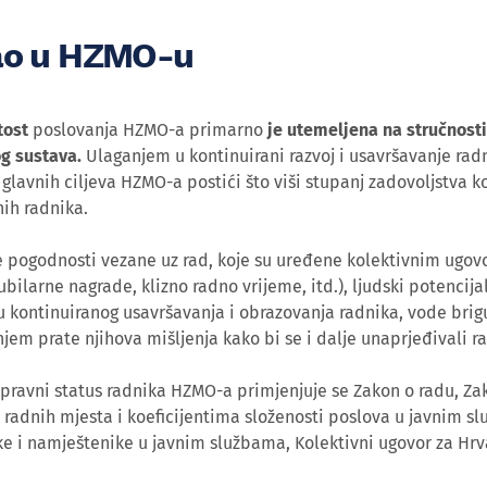
ao u HZMO-u
tost
poslovanja HZMO-a primarno
je utemeljena na stručnosti
g sustava.
Ulaganjem u kontinuirani razvoj i usavršavanje radn
glavnih ciljeva HZMO-a postići što viši stupanj zadovoljstva k
nih radnika.
e pogodnosti vezane uz rad, koje su uređene kolektivnim ugov
ubilarne nagrade, klizno radno vrijeme, itd.), ljudski potencija
 kontinuiranog usavršavanja i obrazovanja radnika, vode brigu 
njem prate njihova mišljenja kako bi se i dalje unaprjeđivali r
pravni status radnika HZMO-a primjenjuje se Zakon o radu, Z
radnih mjesta i koeficijentima složenosti poslova u javnim sl
e i namještenike u javnim službama, Kolektivni ugovor za Hrva