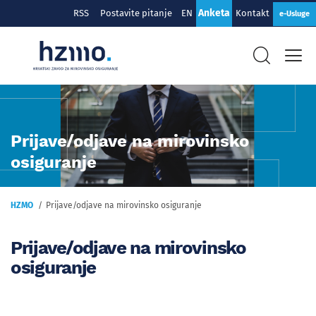
Anketa
RSS
Postavite pitanje
EN
Kontakt
e-Usluge
Prijave/odjave na mirovinsko
osiguranje
HZMO
Prijave/odjave na mirovinsko osiguranje
Prijave/odjave na mirovinsko
osiguranje