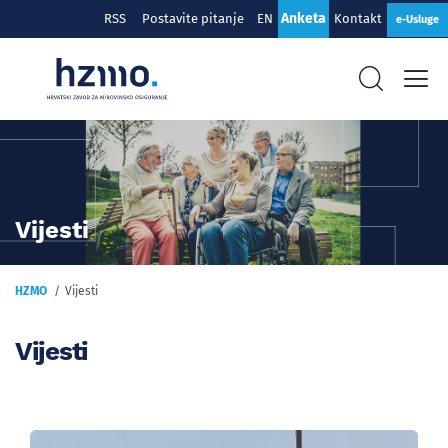
Anketa
RSS
Postavite pitanje
EN
Kontakt
e-Usluge
Vijesti
HZMO
Vijesti
Vijesti