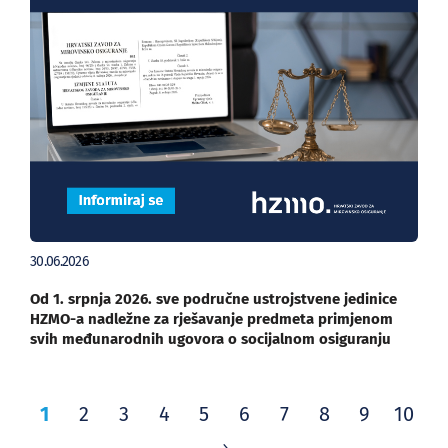
30.06.2026
Od 1. srpnja 2026. sve područne ustrojstvene jedinice
HZMO-a nadležne za rješavanje predmeta primjenom
svih međunarodnih ugovora o socijalnom osiguranju
1
2
3
4
5
6
7
8
9
10