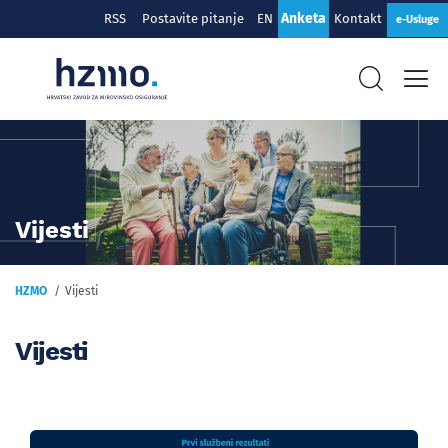
Anketa
RSS
Postavite pitanje
EN
Kontakt
e-Usluge
Vijesti
HZMO
Vijesti
Vijesti