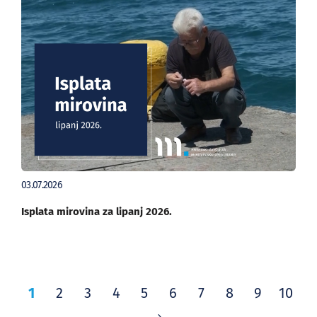
03.07.2026
Isplata mirovina za lipanj 2026.
1
2
3
4
5
6
7
8
9
10