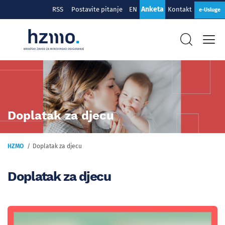
Anketa
RSS
Postavite pitanje
EN
Kontakt
e-Usluge
Doplatak za djecu
HZMO
Doplatak za djecu
Doplatak za djecu