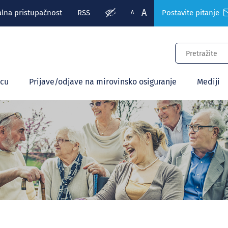
A
alna pristupačnost
RSS
Postavite pitanje
A
ecu
Prijave/odjave na mirovinsko osiguranje
Mediji