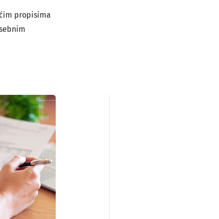
pćim propisima
osebnim