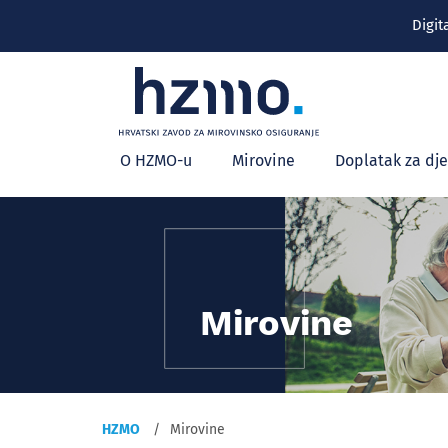
Digit
Glavni
O HZMO-u
Mirovine
Doplatak za dj
izbornik
Mirovine
HZMO
Mirovine