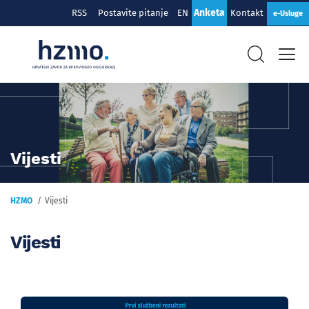
Anketa
RSS
Postavite pitanje
EN
Kontakt
e-Usluge
Vijesti
HZMO
Vijesti
Vijesti