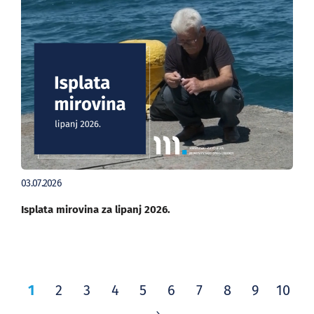
03.07.2026
Isplata mirovina za lipanj 2026.
1
2
3
4
5
6
7
8
9
10