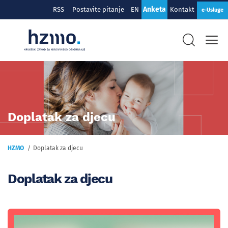
Anketa
RSS
Postavite pitanje
EN
Kontakt
e-Usluge
Doplatak za djecu
HZMO
Doplatak za djecu
Doplatak za djecu