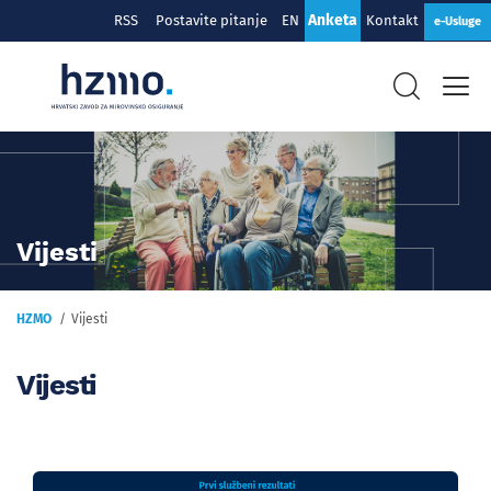
Anketa
RSS
Postavite pitanje
EN
Kontakt
e-Usluge
Vijesti
HZMO
Vijesti
Vijesti