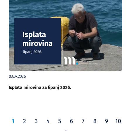
03.07.2026
Isplata mirovina za lipanj 2026.
1
2
3
4
5
6
7
8
9
10