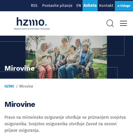
Anketa
RSS
Postavite pitanje
EN
Kontakt
e-Usluge
Mirovine
HZMO
Mirovine
Mirovine
Pravo na mirovinsko osiguranje utvrđuje se priznanjem svojstva
osiguranika. Svojstvo osiguranika utvrđuje Zavod na osnovi
prijave osiguranja.