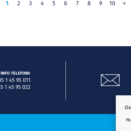
1
2
3
4
5
6
7
8
9
10
INFO TELEFONI:
85 1 45 95 011
5 1 45 95 022
Ov
Nu