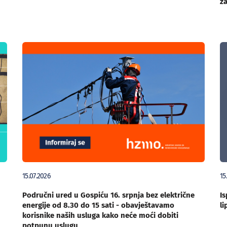
za
15.07.2026
15
Područni ured u Gospiću 16. srpnja bez električne
Is
energije od 8.30 do 15 sati - obavještavamo
li
korisnike naših usluga kako neće moći dobiti
potpunu uslugu