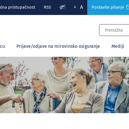
A
alna pristupačnost
RSS
Postavite pitanje
A
ecu
Prijave/odjave na mirovinsko osiguranje
Mediji