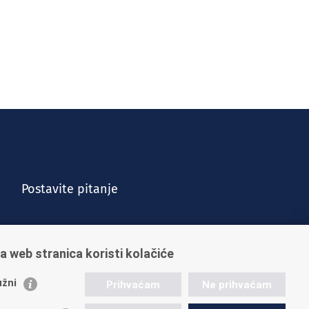
Postavite pitanje
a web stranica koristi kolačiće
žni
Prihvaćam
Ne prihvaćam