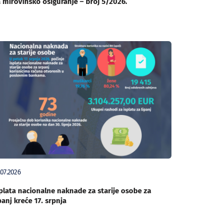
 mirovinsko osiguranje – broj 5/2026.
.07.2026
plata nacionalne naknade za starije osobe za
panj kreće 17. srpnja