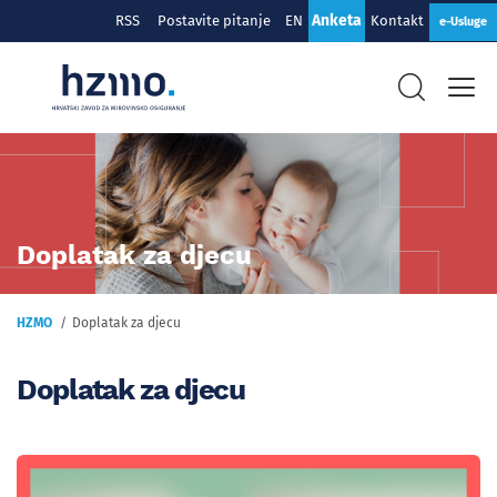
Anketa
RSS
Postavite pitanje
EN
Kontakt
e-Usluge
Doplatak za djecu
HZMO
Doplatak za djecu
Doplatak za djecu