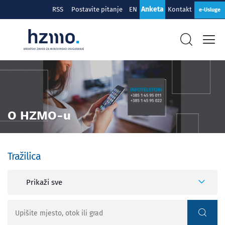
Anketa
RSS
Postavite pitanje
EN
Kontakt
e-Usluge
O HZMO-u
Tražilica
Prikaži sve