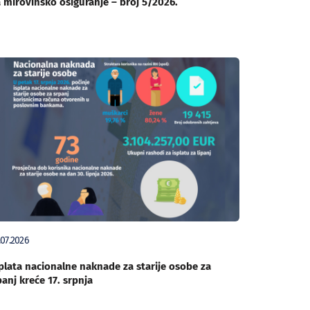
 mirovinsko osiguranje – broj 5/2026.
.07.2026
plata nacionalne naknade za starije osobe za
panj kreće 17. srpnja