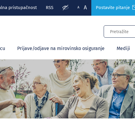
A
alna pristupačnost
RSS
Postavite pitanje
A
ecu
Prijave/odjave na mirovinsko osiguranje
Mediji