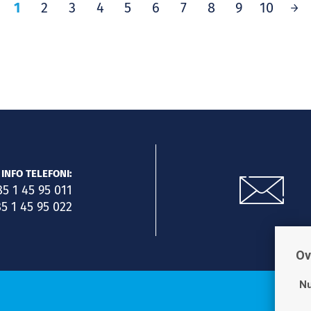
1
2
3
4
5
6
7
8
9
10
INFO TELEFONI:
85 1 45 95 011
5 1 45 95 022
Ov
Nu