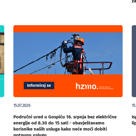
za
15.07.2026
15
Područni ured u Gospiću 16. srpnja bez električne
Is
energije od 8.30 do 15 sati - obavještavamo
li
korisnike naših usluga kako neće moći dobiti
potpunu uslugu