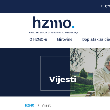
Digit
Glavni
O HZMO-u
Mirovine
Doplatak za dj
izbornik
Vijesti
HZMO
Vijesti