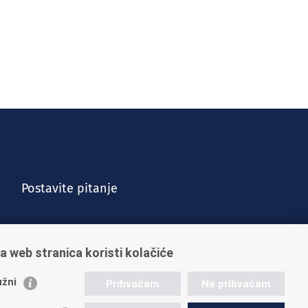
Postavite pitanje
a web stranica koristi kolačiće
žni
Prihvaćam
Ne prihvaćam