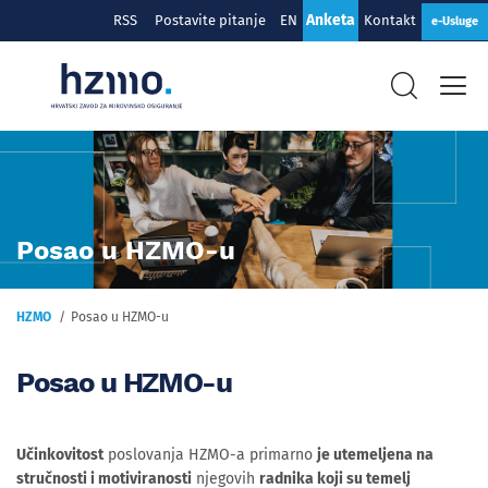
Anketa
RSS
Postavite pitanje
EN
Kontakt
e-Usluge
Posao u HZMO-u
HZMO
Posao u HZMO-u
Posao u HZMO-u
Učinkovitost
poslovanja HZMO-a primarno
je utemeljena na
stručnosti i motiviranosti
njegovih
radnika koji su temelj