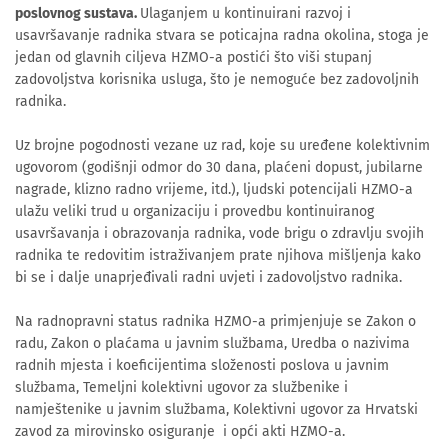
poslovnog sustava.
Ulaganjem u kontinuirani razvoj i
usavršavanje radnika stvara se poticajna radna okolina, stoga je
jedan od glavnih ciljeva HZMO-a postići što viši stupanj
zadovoljstva korisnika usluga, što je nemoguće bez zadovoljnih
radnika.
Uz brojne pogodnosti vezane uz rad, koje su uređene kolektivnim
ugovorom (godišnji odmor do 30 dana, plaćeni dopust, jubilarne
nagrade, klizno radno vrijeme, itd.), ljudski potencijali HZMO-a
ulažu veliki trud u organizaciju i provedbu kontinuiranog
usavršavanja i obrazovanja radnika, vode brigu o zdravlju svojih
radnika te redovitim istraživanjem prate njihova mišljenja kako
bi se i dalje unaprjeđivali radni uvjeti i zadovoljstvo radnika.
Na radnopravni status radnika HZMO-a primjenjuje se Zakon o
radu, Zakon o plaćama u javnim službama, Uredba o nazivima
radnih mjesta i koeficijentima složenosti poslova u javnim
službama, Temeljni kolektivni ugovor za službenike i
namještenike u javnim službama, Kolektivni ugovor za Hrvatski
zavod za mirovinsko osiguranje i opći akti HZMO-a.