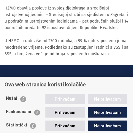
HZMO obavlja poslove iz svojeg djelokruga u središnjoj
ustrojstvenoj jedinici – Središnjoj službi sa sjedištem u Zagrebu i
u područnim ustrojstvenim jedinicama – pet područnih službi i 14
područnih ureda te 92 ispostave diljem Republike Hrvatske.
U HZMO-u radi više od 2700 radnika, a 99 % njih zaposleno je na
neodređeno vrijeme. Podjednako su zastupljeni radnici s VSS i sa
SSS, a broj žena veći je od broja zaposlenih muškaraca.
INFO TELEFONI:
Ova web stranica koristi kolačiće
+385 1 45 95 011
+385 1 45 95 022
Nužni
Prihvaćam
Ne prihvaćam
Postavite pitanje
Funkcionalni
Prihvaćam
Ne prihvaćam
Statistički
Prihvaćam
Ne prihvaćam