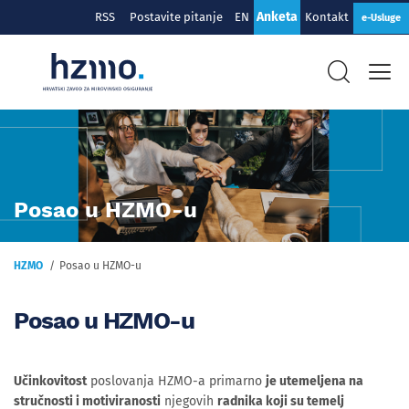
Anketa
RSS
Postavite pitanje
EN
Kontakt
e-Usluge
Posao u HZMO-u
HZMO
Posao u HZMO-u
Posao u HZMO-u
Učinkovitost
poslovanja HZMO-a primarno
je utemeljena na
stručnosti i motiviranosti
njegovih
radnika koji su temelj