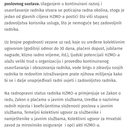
poslovnog sustava.
Ulaganjem u kontinuirani razvoj i
usavršavanje radnika stvara se poticajna radna okolina, stoga je
jedan od glavnih ciljeva HZMO-a postići što viši stupanj
zadovoljstva korisnika usluga, što je nemoguće bez zadovoljnih
radnika.
Uz brojne pogodnosti vezane uz rad, koje su uređene kolektivnim
ugovorom (godišnji odmor do 30 dana, plaćeni dopust, jubilarne
nagrade, klizno radno vrijeme, itd.), ljudski potencijali HZMO-a
ulažu veliki trud u organizaciju i provedbu kontinuiranog
usavršavanja i obrazovanja radnika, vode brigu o zdravlju svojih
radnika te redovitim istraživanjem prate njihova mišljenja kako
bi se i dalje unaprjeđivali radni uvjeti i zadovoljstvo radnika.
Na radnopravni status radnika HZMO-a primjenjuje se Zakon o
radu, Zakon o plaćama u javnim službama, Uredba o nazivima
radnih mjesta i koeficijentima složenosti poslova u javnim
službama, Temeljni kolektivni ugovor za službenike i
namještenike u javnim službama, Kolektivni ugovor za Hrvatski
zavod za mirovinsko osiguranje i opći akti HZMO-a.