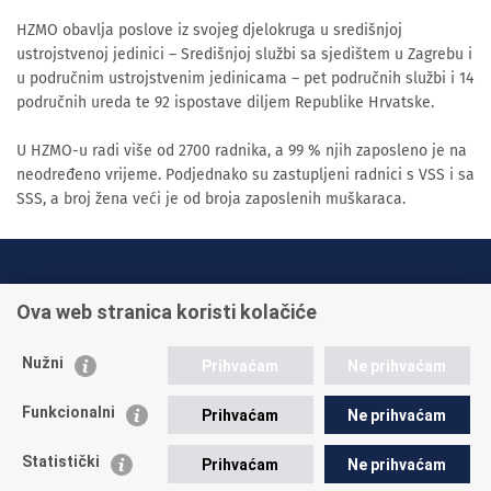
HZMO obavlja poslove iz svojeg djelokruga u središnjoj
ustrojstvenoj jedinici – Središnjoj službi sa sjedištem u Zagrebu i
u područnim ustrojstvenim jedinicama – pet područnih službi i 14
područnih ureda te 92 ispostave diljem Republike Hrvatske.
U HZMO-u radi više od 2700 radnika, a 99 % njih zaposleno je na
neodređeno vrijeme. Podjednako su zastupljeni radnici s VSS i sa
SSS, a broj žena veći je od broja zaposlenih muškaraca.
INFO TELEFONI:
Ova web stranica koristi kolačiće
+385 1 45 95 011
+385 1 45 95 022
Nužni
Prihvaćam
Ne prihvaćam
Postavite pitanje
Funkcionalni
Prihvaćam
Ne prihvaćam
Statistički
Prihvaćam
Ne prihvaćam