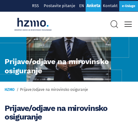
Anketa
RSS
Postavite pitanje
EN
Kontakt
e-Usluge
Prijave/odjave na mirovinsko
osiguranje
HZMO
Prijave/odjave na mirovinsko osiguranje
Prijave/odjave na mirovinsko
osiguranje