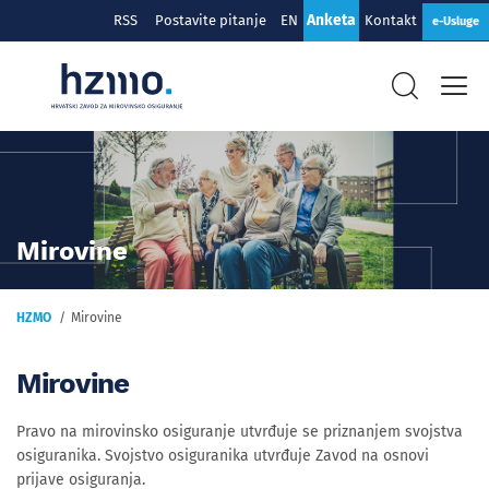
Anketa
RSS
Postavite pitanje
EN
Kontakt
e-Usluge
Mirovine
HZMO
Mirovine
Mirovine
Pravo na mirovinsko osiguranje utvrđuje se priznanjem svojstva
osiguranika. Svojstvo osiguranika utvrđuje Zavod na osnovi
prijave osiguranja.