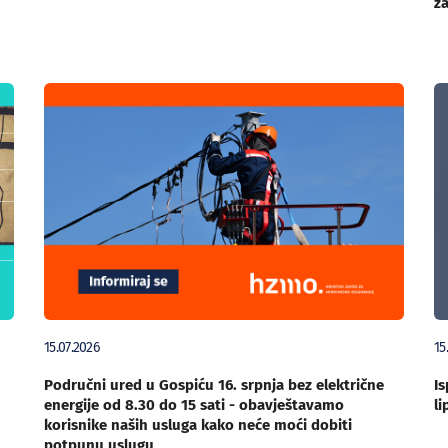
za
15.07.2026
15
Područni ured u Gospiću 16. srpnja bez električne
Is
energije od 8.30 do 15 sati - obavještavamo
li
korisnike naših usluga kako neće moći dobiti
potpunu uslugu