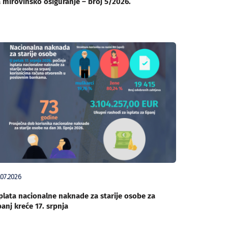
 mirovinsko osiguranje – broj 5/2026.
.07.2026
plata nacionalne naknade za starije osobe za
panj kreće 17. srpnja