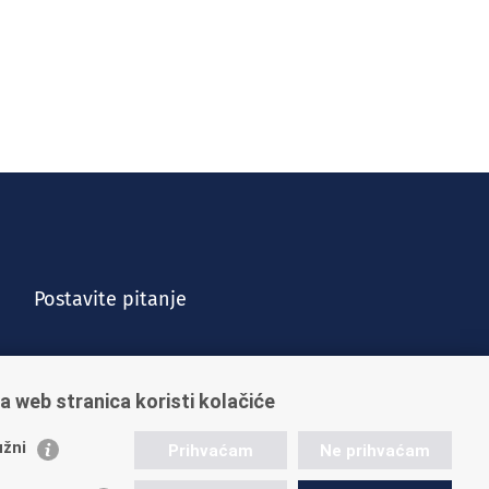
Postavite pitanje
a web stranica koristi kolačiće
žni
Prihvaćam
Ne prihvaćam