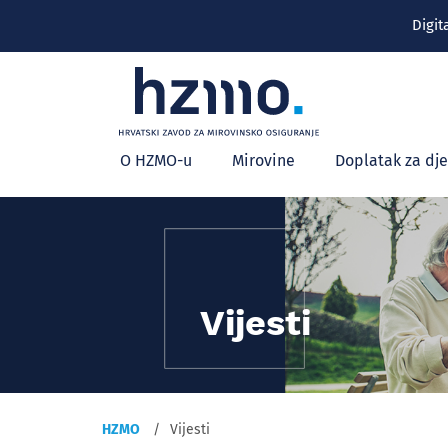
Digit
Glavni
O HZMO-u
Mirovine
Doplatak za dj
izbornik
Vijesti
HZMO
Vijesti