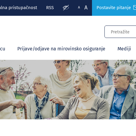
A
alna pristupačnost
RSS
Postavite pitanje
A
ecu
Prijave/odjave na mirovinsko osiguranje
Mediji