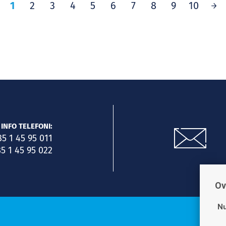
1
2
3
4
5
6
7
8
9
10
INFO TELEFONI:
85 1 45 95 011
5 1 45 95 022
Ov
Nu