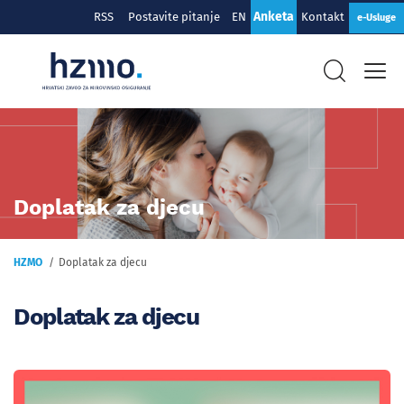
Anketa
RSS
Postavite pitanje
EN
Kontakt
e-Usluge
Doplatak za djecu
HZMO
Doplatak za djecu
Doplatak za djecu