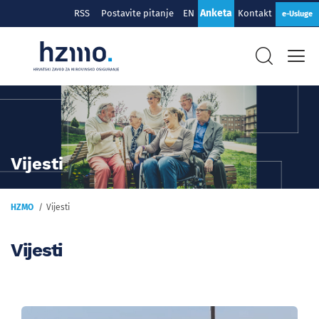
Anketa
RSS
Postavite pitanje
EN
Kontakt
e-Usluge
Vijesti
HZMO
Vijesti
Vijesti