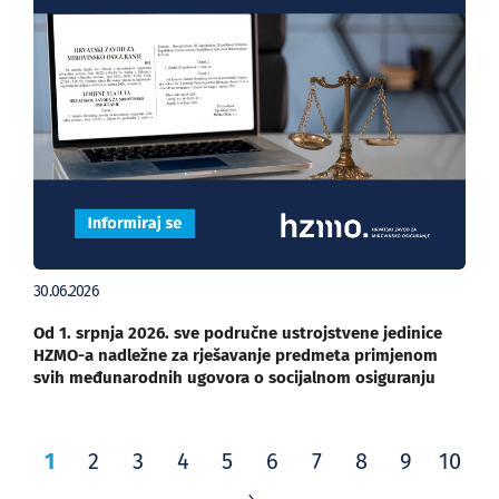
30.06.2026
Od 1. srpnja 2026. sve područne ustrojstvene jedinice
HZMO-a nadležne za rješavanje predmeta primjenom
svih međunarodnih ugovora o socijalnom osiguranju
1
2
3
4
5
6
7
8
9
10