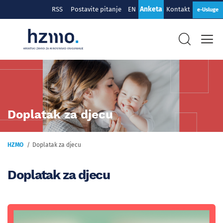
Anketa
RSS
Postavite pitanje
EN
Kontakt
e-Usluge
Doplatak za djecu
HZMO
Doplatak za djecu
Doplatak za djecu