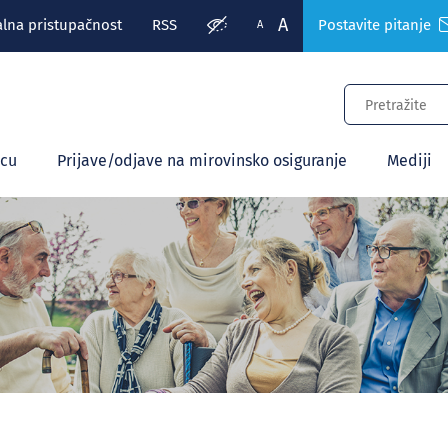
A
alna pristupačnost
RSS
Postavite pitanje
A
ecu
Prijave/odjave na mirovinsko osiguranje
Mediji