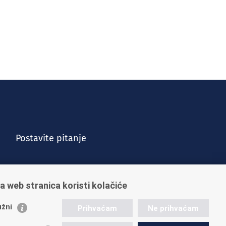
Postavite pitanje
a web stranica koristi kolačiće
žni
Prihvaćam
Ne prihvaćam