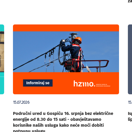
za
15.07.2026
15
Područni ured u Gospiću 16. srpnja bez električne
Is
energije od 8.30 do 15 sati - obavještavamo
li
korisnike naših usluga kako neće moći dobiti
potpunu uslugu