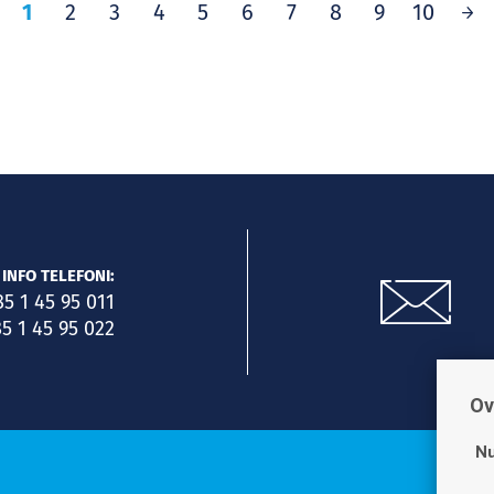
1
2
3
4
5
6
7
8
9
10
INFO TELEFONI:
85 1 45 95 011
5 1 45 95 022
Ov
Nu