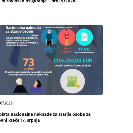
 mirovinsko osiguranje – broj 5/2026.
.07.2026
plata nacionalne naknade za starije osobe za
panj kreće 17. srpnja