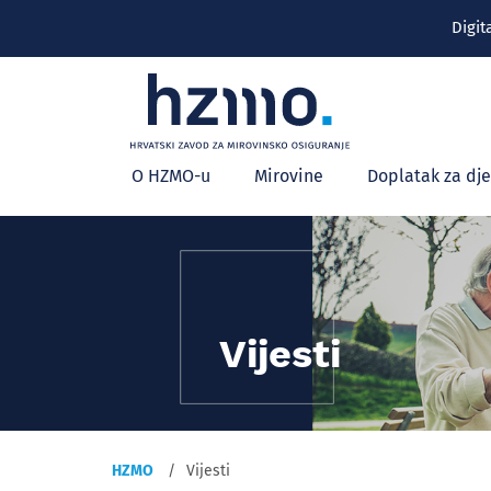
Digit
Glavni
O HZMO-u
Mirovine
Doplatak za dj
izbornik
Vijesti
HZMO
Vijesti