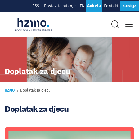
Anketa
RSS
Postavite pitanje
EN
Kontakt
e-Usluge
Doplatak za djecu
HZMO
Doplatak za djecu
Doplatak za djecu