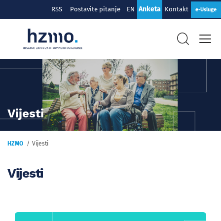
Anketa
RSS
Postavite pitanje
EN
Kontakt
e-Usluge
Vijesti
HZMO
Vijesti
Vijesti