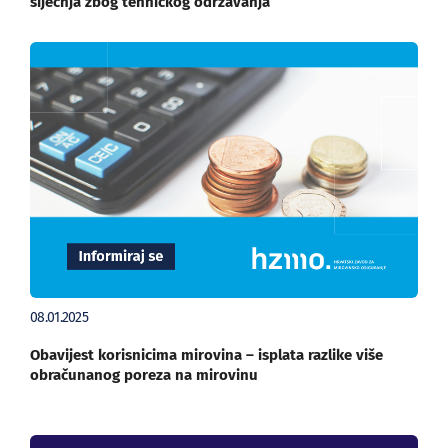
siječnja zbog tehničkog održavanja
08.01.2025
Obavijest korisnicima mirovina – isplata razlike više
obračunanog poreza na mirovinu