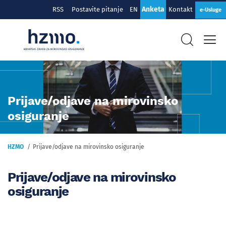
Anketa
RSS
Postavite pitanje
EN
Kontakt
e-Usluge
Prijave/odjave na mirovinsko
osiguranje
HZMO
Prijave/odjave na mirovinsko osiguranje
Prijave/odjave na mirovinsko
osiguranje