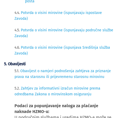
posta
4.4.
Potvrda o visini mirovine (ispunjavaju ispostave
Zavoda)
4.5.
Potvrda o visini mirovine (ispunjavaju područne službe
Zavoda)
4.6.
Potvrda o visini mirovine (ispunjava Središnja služba
Zavoda)
​5. Obavijesti
5.1.
Obavijest o namjeri podnošenja zahtjeva za priznanje
prava na starosnu ili prijevremenu starosnu mirovinu
5.2.
Zahtjev za informativni izračun mirovine prema
odredbama Zakona o mirovinskom osiguranju
Podaci za popunjavanje naloga za plaćanje
naknade HZMO-u:
U područnim službama i uredima HZMO-a može se