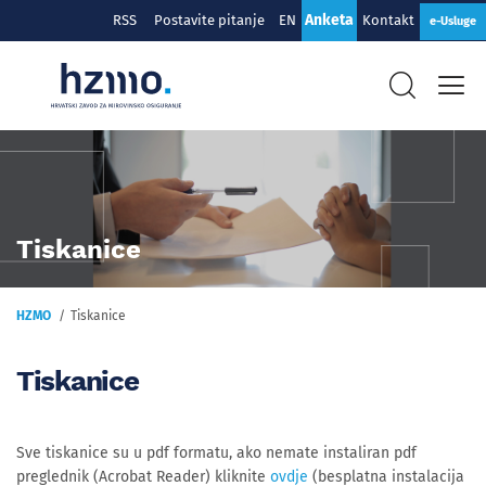
Anketa
RSS
Postavite pitanje
EN
Kontakt
e-Usluge
Tiskanice
HZMO
Tiskanice
Tiskanice
Sve tiskanice su u pdf formatu, ako nemate instaliran pdf
preglednik (Acrobat Reader) kliknite
ovdje
(besplatna instalacija