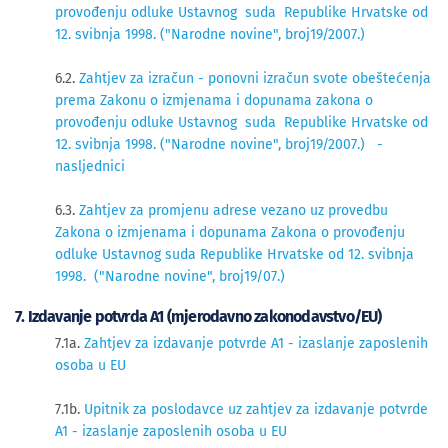
provođenju odluke Ustavnog suda Republike Hrvatske od
12. svibnja 1998. ("Narodne novine", broj19/2007.)
6.2.
Zahtjev za izračun - ponovni izračun svote obeštećenja
prema Zakonu o izmjenama i dopunama zakona o
provođenju odluke Ustavnog suda Republike Hrvatske od
12. svibnja 1998. ("Narodne novine", broj19/2007.) -
nasljednici
6.3.
Zahtjev za promjenu adrese vezano uz provedbu
Zakona o izmjenama i dopunama Zakona o provođenju
odluke Ustavnog suda Republike Hrvatske od 12. svibnja
1998. ("Narodne novine", broj19/07.)
7. Izdavanje potvrda A1 (mjerodavno zakonodavstvo/EU)
7.1a.
Zahtjev za izdavanje potvrde A1 - izaslanje zaposlenih
osoba u EU
7.1b.
Upitnik za poslodavce uz zahtjev za izdavanje potvrde
A1 - izaslanje zaposlenih osoba u EU