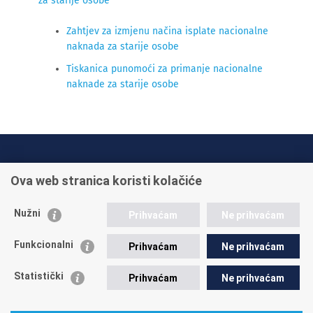
za starije osobe
Zahtjev za izmjenu načina isplate nacionalne
naknada za starije osobe
Tiskanica punomoći za primanje nacionalne
naknade za starije osobe
INFO TELEFONI:
Ova web stranica koristi kolačiće
+385 1 45 95 011
+385 1 45 95 022
Nužni
Prihvaćam
Ne prihvaćam
Postavite pitanje
Funkcionalni
Prihvaćam
Ne prihvaćam
Statistički
Prihvaćam
Ne prihvaćam