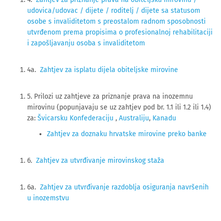
udovica/udovac / dijete / roditelj / dijete sa statusom
osobe s invaliditetom s preostalom radnom sposobnosti
utvrđenom prema propisima o profesionalnoj rehabilitaciji
i zapošljavanju osoba s invaliditetom
4a.
Zahtjev za isplatu dijela obiteljske mirovine
5. Prilozi uz zahtjeve za priznanje prava na inozemnu
mirovinu (popunjavaju se uz zahtjev pod br. 1.1 ili 1.2 ili 1.4)
za:
Švicarsku Konfederaciju
,
Australiju
,
Kanadu
Zahtjev za doznaku hrvatske mirovine preko banke
6.
Zahtjev za utvrđivanje mirovinskog staža
6a.
Zahtjev za utvrđivanje razdoblja osiguranja navršenih
u inozemstvu