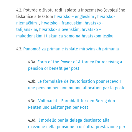
4.2. Potvrde o životu radi isplate u inozemstvo (dvojezične
tiskanice s tekstom
hrvatsko – engleskim
,
hrvatsko-
njemačkim
,
hrvatsko - francuskim
,
hrvatsko -
talijanskim
,
hrvatsko- slovenskim
,
hrvatsko –
makedonskim
i
tiskanica samo na hrvatskom jeziku
4.3.
Punomoć za primanje isplate mirovinskih primanja
4.3a.
Form of the Power of Attorney for receiving a
pension or benefit per post
4.3b.
Le formulaire de l'autorisation pour recevoir
une pension pension ou une allocation par la poste
4.3c.
Vollmacht - Formblatt für den Bezug den
Renten und Leistungen per Post
4.3d.
Il modello per la delega destinato alla
ricezione della pensione o un' altra prestazione per