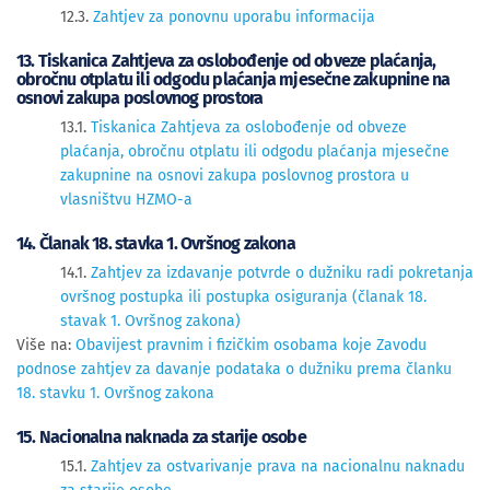
12.3.
Zahtjev za ponovnu uporabu informacija
13. Tiskanica Zahtjeva za oslobođenje od obveze plaćanja,
obročnu otplatu ili odgodu plaćanja mjesečne zakupnine na
osnovi zakupa poslovnog prostora
13.1.
Tiskanica Zahtjeva za oslobođenje od obveze
plaćanja, obročnu otplatu ili odgodu plaćanja mjesečne
zakupnine na osnovi zakupa poslovnog prostora u
vlasništvu HZMO-a
14. Članak 18. stavka 1. Ovršnog zakona
14.1.
Zahtjev za izdavanje potvrde o dužniku radi pokretanja
ovršnog postupka ili postupka osiguranja (članak 18.
stavak 1. Ovršnog zakona)
Više na:
Obavijest pravnim i fizičkim osobama koje Zavodu
podnose zahtjev za davanje podataka o dužniku prema članku
18. stavku 1. Ovršnog zakona
15. Nacionalna naknada za starije osobe
15.1.
Zahtjev za ostvarivanje prava na nacionalnu naknadu