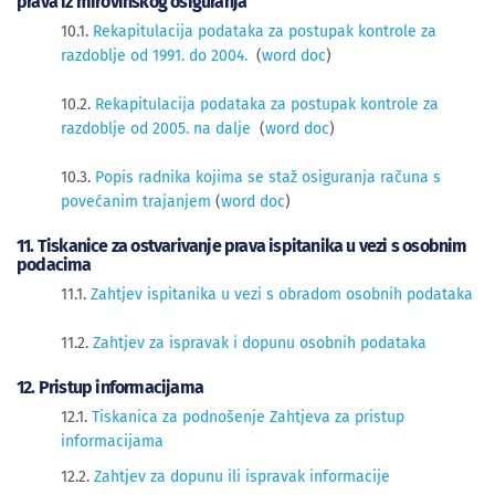
prava iz mirovinskog osiguranja
10.1.
Rekapitulacija podataka za postupak kontrole za
razdoblje od 1991. do 2004.
(
word doc
)
10.2.
Rekapitulacija podataka za postupak kontrole za
razdoblje od 2005. na dalje
(
word doc
)
10.3.
Popis radnika kojima se staž osiguranja računa s
povećanim trajanjem
(
word doc
)
11. Tiskanice za ostvarivanje prava ispitanika u vezi s osobnim
podacima
11.1.
Zahtjev ispitanika u vezi s obradom osobnih podataka
11.2.
Zahtjev za ispravak i dopunu osobnih podataka
12. Pristup informacijama
12.1.
Tiskanica za podnošenje Zahtjeva za pristup
informacijama
12.2.
Zahtjev za dopunu ili ispravak informacije