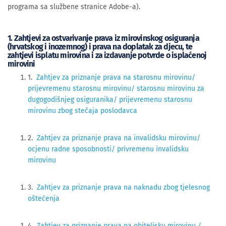
programa sa službene stranice Adobe-a).
1. Zahtjevi za ostvarivanje prava iz mirovinskog osiguranja
(hrvatskog i inozemnog) i prava na doplatak za djecu, te
zahtjevi isplatu mirovina i za izdavanje potvrde o isplaćenoj
mirovini
1.
Zahtjev za priznanje prava na starosnu mirovinu/
prijevremenu starosnu mirovinu/ starosnu mirovinu za
dugogodišnjeg osiguranika/ prijevremenu starosnu
mirovinu zbog stečaja poslodavca
2.
Zahtjev za priznanje prava na invalidsku mirovinu/
ocjenu radne sposobnosti/ privremenu invalidsku
mirovinu
3.
Zahtjev za priznanje prava na naknadu zbog tjelesnog
oštećenja
4.
Zahtjev za priznanje prava na obiteljsku mirovinu /