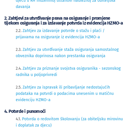
djecu u RH inozemnoj ustanovi nadležnoj za obiteljska
davanja
2. Zahtjevi za utvrđivanje prava na osiguranje i promjene
tijekom osiguranja i za izdavanje potvrda iz evidencija HZMO-a
2​​.2.
Zahtjev za izdavanje potvrde o stažu i plaći /
prijavama na osiguranje iz evidencija HZMO-a
2.3.
Zahtjev za utvrđivanje staža osiguranja samostalnog
obveznika doprinosa nakon prestanka osiguranja
2.4.
Zahtjev za priznanje svojstva osiguranika - sezonskog
radnika u poljoprivredi
2.5. 
Zahtjev za ispravak ili pribavljanje nedostajućih
podataka na potvrdi o podacima unesenim u matičnu
evidenciju HZMO-a
4. Potvrde i punomoći
4.1.
Potvrda o redovitom školovanju (za obiteljsku mirovinu
i doplatak za djecu)