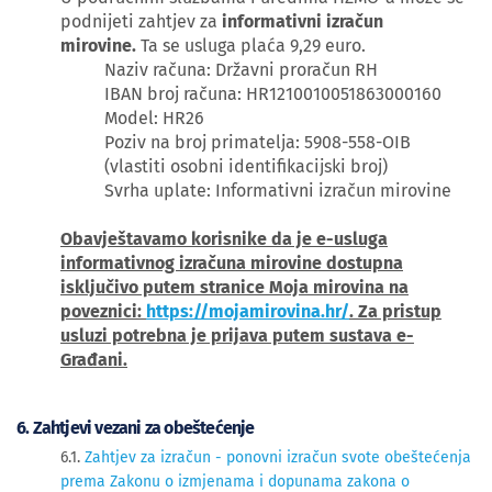
podnijeti zahtjev za
informativni izračun
mirovine.
Ta se usluga plaća 9,29 euro.
Naziv računa: Državni proračun RH
IBAN broj računa: HR1210010051863000160
Model: HR26
Poziv na broj primatelja: 5908-558-OIB
(vlastiti osobni identifikacijski broj)
Svrha uplate: Informativni izračun mirovine
Obavještavamo korisnike da je e-usluga
informativnog izračuna mirovine dostupna
isključivo putem stranice Moja mirovina na
poveznici:
https://mojamirovina.hr/
. Za pristup
usluzi potrebna je prijava putem sustava e-
Građani.
6. Zahtjevi vezani za obeštećenje
6.1.
Zahtjev za izračun - ponovni izračun svote obeštećenja
prema Zakonu o izmjenama i dopunama zakona o