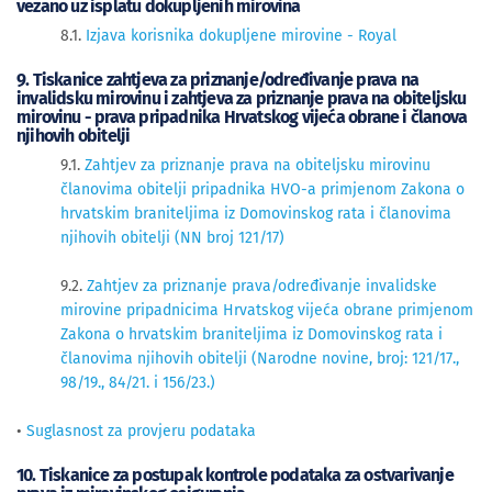
vezano uz isplatu dokupljenih mirovina
8.1.
Izjava korisnika dokupljene mirovine - Royal
9. Tiskanice zahtjeva za priznanje/određivanje prava na
invalidsku mirovinu i zahtjeva za priznanje prava na obiteljsku
mirovinu - prava pripadnika Hrvatskog vijeća obrane i članova
njihovih obitelji
9.1.
Zahtjev za priznanje prava na obiteljsku mirovinu
članovima obitelji pripadnika HVO-a primjenom Zakona o
hrvatskim braniteljima iz Domovinskog rata i članovima
njihovih obitelji (NN broj 121/17)
9.2.
Zahtjev za priznanje prava/određivanje invalidske
mirovine pripadnicima Hrvatskog vijeća obrane primjenom
Zakona o hrvatskim braniteljima iz Domovinskog rata i
članovima njihovih obitelji (Narodne novine, broj: 121/17.,
98/19., 84/21. i 156/23.)
•
Suglasnost za provjeru podataka
10. Tiskanice za postupak kontrole podataka za ostvarivanje