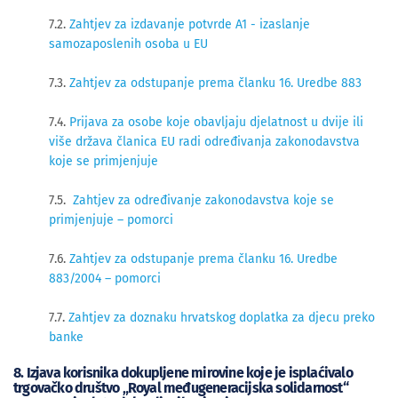
7.2.
Zahtjev za izdavanje potvrde A1 - izaslanje
samozaposlenih osoba u EU
7.3.
Zahtjev za odstupanje prema članku 16. Uredbe 883
7.4.
Prijava za osobe koje obavljaju djelatnost u dvije ili
više država članica EU radi određivanja zakonodavstva
koje se primjenjuje
7.5.
Zahtjev za određivanje zakonodavstva koje se
primjenjuje – pomorc
i
7.6.
Zahtjev za odstupanje prema članku 16. Uredbe
883/2004 – pomorci
7.7.
Zahtjev za doznaku hrvatskog doplatka za djecu preko
banke
8. Izjava korisnika dokupljene mirovine koje je isplaćivalo
trgovačko društvo „Royal međugeneracijska solidarnost“