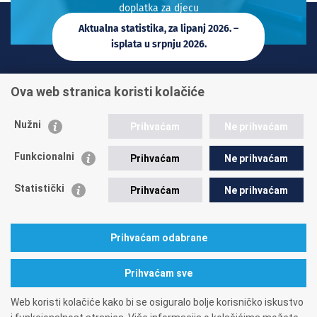
doplatka za djecu
Aktualna statistika, za lipanj 2026. –
isplata u srpnju 2026.
INFO TELEFONI:
Ova web stranica koristi kolačiće
+385 1 45 95 011
+385 1 45 95 022
Nužni
Prihvaćam
Ne prihvaćam
Postavite pitanje
Funkcionalni
Prihvaćam
Ne prihvaćam
Statistički
Prihvaćam
Ne prihvaćam
Prihvaćam odabrane
A. Mihanovića 3
10000 Zagreb
tel: 01/4595-500
fax: 01/4595-063
Matični broj: 1416626
OIB: 84397956623
Prihvaćam sve
Web koristi kolačiće kako bi se osiguralo bolje korisničko iskustvo