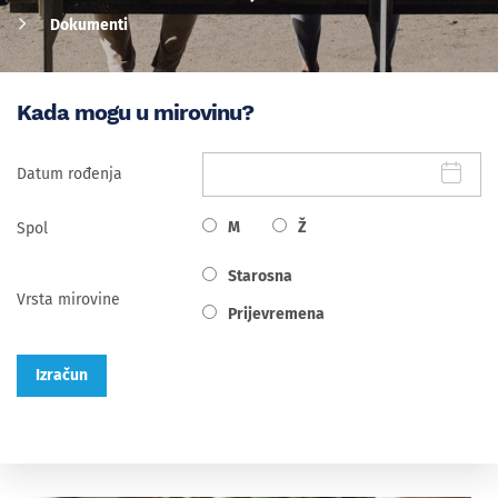
Dokumenti
Kada mogu u mirovinu?
Datum rođenja
M
Ž
Spol
Starosna
Vrsta mirovine
Prijevremena
Izračun