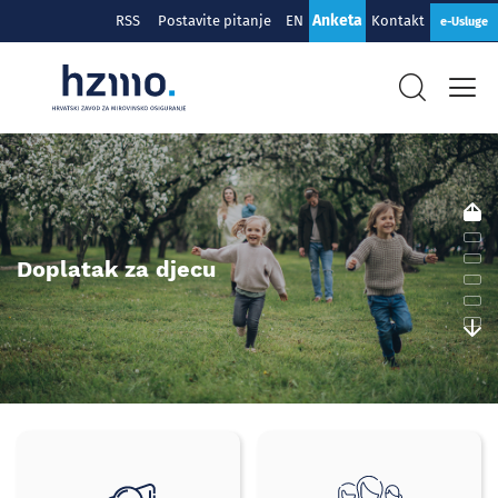
Anketa
RSS
Postavite pitanje
EN
Kontakt
e-Usluge
Hrvatski
zavod
za
mirovinsko
Doplatak za djecu
osiguranje
Brzi
izbornik