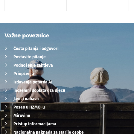
Važne poveznice
Česta pitanja i odgovori
Postavite pitanje
Podnošenje zahtjeva
Priopćenja
Izdavanje potvrda A1
Inozemni doplatak za djecu
Javna nabava
Posao u HZMO-u
Mirovine
Pristup informacijama
Nacionalna naknada za starije osobe