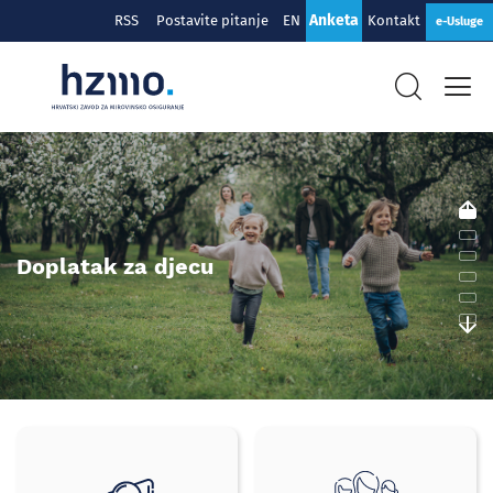
Anketa
RSS
Postavite pitanje
EN
Kontakt
e-Usluge
Hrvatski
zavod
za
mirovinsko
Doplatak za djecu
osiguranje
Brzi
izbornik