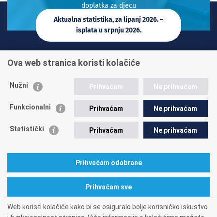
doplatka za djecu
Aktualna statistika, za lipanj 2026. –
isplata u srpnju 2026.
INFO TELEFONI:
Ova web stranica koristi kolačiće
+385 1 45 95 011
+385 1 45 95 022
Nužni
Prihvaćam
Ne prihvaćam
Postavite pitanje
Funkcionalni
Prihvaćam
Ne prihvaćam
Statistički
Prihvaćam
Ne prihvaćam
Prihvaćam odabrane
A. Mihanovića 3
10000 Zagreb
tel: 01/4595-500
fax: 01/4595-063
Matični broj: 1416626
OIB: 84397956623
Prihvaćam sve
Web koristi kolačiće kako bi se osiguralo bolje korisničko iskustvo