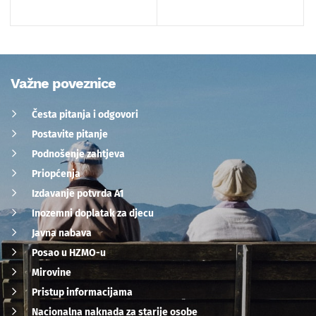
Važne poveznice
Česta pitanja i odgovori
Postavite pitanje
Podnošenje zahtjeva
Priopćenja
Izdavanje potvrda A1
Inozemni doplatak za djecu
Javna nabava
Posao u HZMO-u
Mirovine
Pristup informacijama
Nacionalna naknada za starije osobe