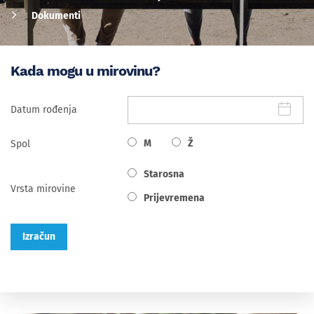
Dokumenti
Kada mogu u mirovinu?
Datum rođenja
M
Ž
Spol
Starosna
Vrsta mirovine
Prijevremena
Izračun