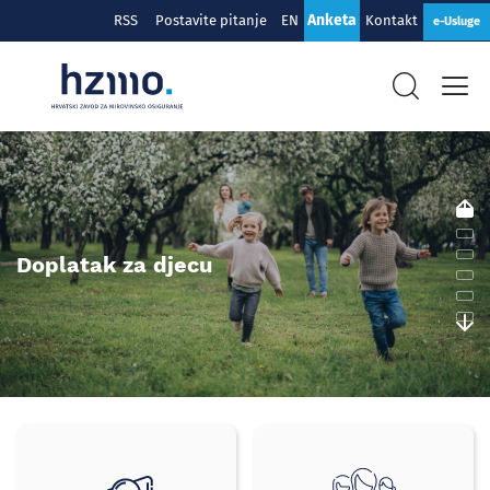
Anketa
RSS
Postavite pitanje
EN
Kontakt
e-Usluge
Hrvatski
zavod
za
mirovinsko
Doplatak za djecu
osiguranje
Brzi
izbornik