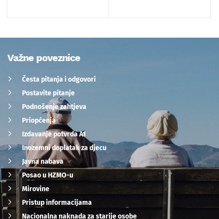
Važne poveznice
Česta pitanja i odgovori
Postavite pitanje
Podnošenje zahtjeva
Priopćenja
Izdavanje potvrda A1
Inozemni doplatak za djecu
Javna nabava
Posao u HZMO-u
Mirovine
Pristup informacijama
Nacionalna naknada za starije osobe