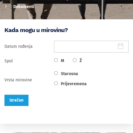
Dokumenti
Kada mogu u mirovinu?
Datum rođenja
M
Ž
Spol
Starosna
Vrsta mirovine
Prijevremena
Izračun