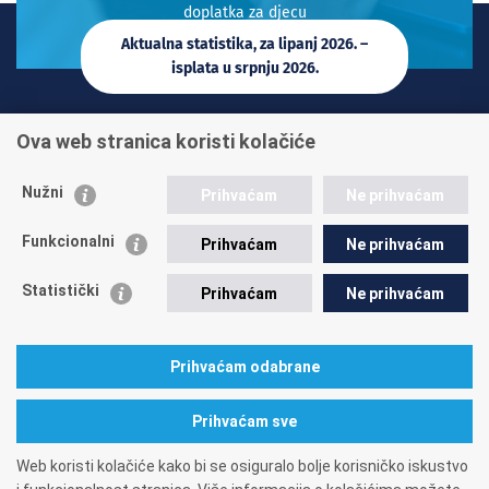
doplatka za djecu
Aktualna statistika, za lipanj 2026. –
isplata u srpnju 2026.
INFO TELEFONI:
Ova web stranica koristi kolačiće
+385 1 45 95 011
+385 1 45 95 022
Nužni
Prihvaćam
Ne prihvaćam
Postavite pitanje
Funkcionalni
Prihvaćam
Ne prihvaćam
Statistički
Prihvaćam
Ne prihvaćam
Prihvaćam odabrane
A. Mihanovića 3
10000 Zagreb
tel: 01/4595-500
fax: 01/4595-063
Matični broj: 1416626
OIB: 84397956623
Prihvaćam sve
Web koristi kolačiće kako bi se osiguralo bolje korisničko iskustvo