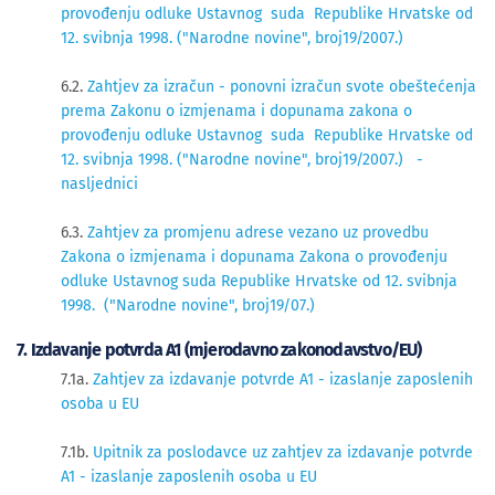
provođenju odluke Ustavnog suda Republike Hrvatske od
12. svibnja 1998. ("Narodne novine", broj19/2007.)
6.2.
Zahtjev za izračun - ponovni izračun svote obeštećenja
prema Zakonu o izmjenama i dopunama zakona o
provođenju odluke Ustavnog suda Republike Hrvatske od
12. svibnja 1998. ("Narodne novine", broj19/2007.) -
nasljednici
6.3.
Zahtjev za promjenu adrese vezano uz provedbu
Zakona o izmjenama i dopunama Zakona o provođenju
odluke Ustavnog suda Republike Hrvatske od 12. svibnja
1998. ("Narodne novine", broj19/07.)
7. Izdavanje potvrda A1 (mjerodavno zakonodavstvo/EU)
7.1a.
Zahtjev za izdavanje potvrde A1 - izaslanje zaposlenih
osoba u EU
7.1b.
Upitnik za poslodavce uz zahtjev za izdavanje potvrde
A1 - izaslanje zaposlenih osoba u EU