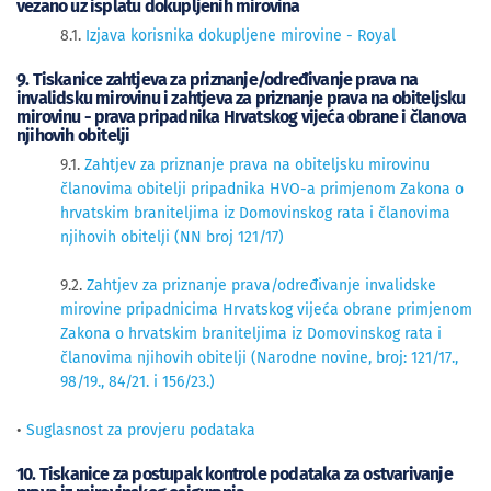
vezano uz isplatu dokupljenih mirovina
8.1.
Izjava korisnika dokupljene mirovine - Royal
9. Tiskanice zahtjeva za priznanje/određivanje prava na
invalidsku mirovinu i zahtjeva za priznanje prava na obiteljsku
mirovinu - prava pripadnika Hrvatskog vijeća obrane i članova
njihovih obitelji
9.1.
Zahtjev za priznanje prava na obiteljsku mirovinu
članovima obitelji pripadnika HVO-a primjenom Zakona o
hrvatskim braniteljima iz Domovinskog rata i članovima
njihovih obitelji (NN broj 121/17)
9.2.
Zahtjev za priznanje prava/određivanje invalidske
mirovine pripadnicima Hrvatskog vijeća obrane primjenom
Zakona o hrvatskim braniteljima iz Domovinskog rata i
članovima njihovih obitelji (Narodne novine, broj: 121/17.,
98/19., 84/21. i 156/23.)
•
Suglasnost za provjeru podataka
10. Tiskanice za postupak kontrole podataka za ostvarivanje