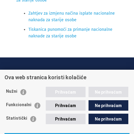
za starije osobe
Zahtjev za izmjenu načina isplate nacionalne
naknada za starije osobe
Tiskanica punomoći za primanje nacionalne
naknade za starije osobe
INFO TELEFONI:
Ova web stranica koristi kolačiće
+385 1 45 95 011
+385 1 45 95 022
Nužni
Prihvaćam
Ne prihvaćam
Postavite pitanje
Funkcionalni
Prihvaćam
Ne prihvaćam
Statistički
Prihvaćam
Ne prihvaćam