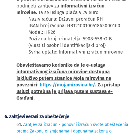
podnijeti zahtjev za
informativni izračun
mirovine.
Ta se usluga plaća 9,29 euro.
Naziv računa: Državni proračun RH
IBAN broj računa: HR1210010051863000160
Model: HR26
Poziv na broj primatelja: 5908-558-OIB
(vlastiti osobni identifikacijski broj)
Svrha uplate: Informativni izračun mirovine
Obavještavamo korisnike da je e-usluga
informativnog izračuna mirovine dostupna
isključivo putem stranice Moja mirovina na
poveznici:
https://mojamirovina.hr/
. Za pristup
usluzi potrebna je prijava putem sustava e-
Građani.
6. Zahtjevi vezani za obeštećenje
6.1.
Zahtjev za izračun - ponovni izračun svote obeštećenja
prema Zakonu o izmjenama i dopunama zakona o