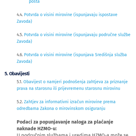
posta
4.4.
Potvrda o visini mirovine (ispunjavaju ispostave
Zavoda)
4.5.
Potvrda o visini mirovine (ispunjavaju područne službe
Zavoda)
4.6.
Potvrda o visini mirovine (ispunjava Središnja služba
Zavoda)
​5. Obavijesti
5.1.
Obavijest o namjeri podnošenja zahtjeva za priznanje
prava na starosnu ili prijevremenu starosnu mirovinu
5.2.
Zahtjev za informativni izračun mirovine prema
odredbama Zakona o mirovinskom osiguranju
Podaci za popunjavanje naloga za plaćanje
naknade HZMO-u:
U područnim službama i uredima HZMO-a može se