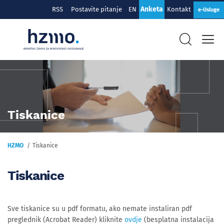
Anketa
RSS
Postavite pitanje
EN
Kontakt
e-Usluge
Tiskanice
HZMO
Tiskanice
Tiskanice
Sve tiskanice su u pdf formatu, ako nemate instaliran pdf
preglednik (Acrobat Reader) kliknite
ovdje
(besplatna instalacija