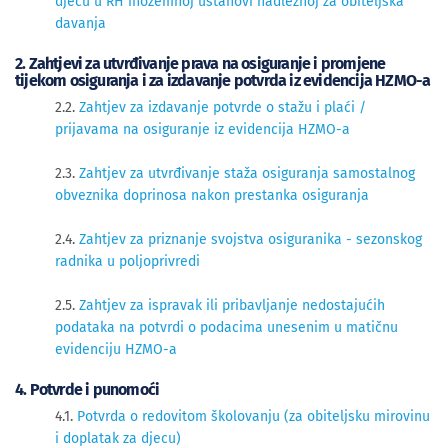
djecu u RH inozemnoj ustanovi nadležnoj za obiteljska
davanja
2. Zahtjevi za utvrđivanje prava na osiguranje i promjene
tijekom osiguranja i za izdavanje potvrda iz evidencija HZMO-a
2​​.2.
Zahtjev za izdavanje potvrde o stažu i plaći /
prijavama na osiguranje iz evidencija HZMO-a
2.3.
Zahtjev za utvrđivanje staža osiguranja samostalnog
obveznika doprinosa nakon prestanka osiguranja
2.4.
Zahtjev za priznanje svojstva osiguranika - sezonskog
radnika u poljoprivredi
2.5. 
Zahtjev za ispravak ili pribavljanje nedostajućih
podataka na potvrdi o podacima unesenim u matičnu
evidenciju HZMO-a
4. Potvrde i punomoći
4.1.
Potvrda o redovitom školovanju (za obiteljsku mirovinu
i doplatak za djecu)