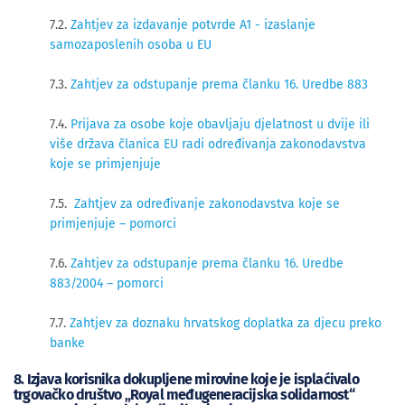
7.2.
Zahtjev za izdavanje potvrde A1 - izaslanje
samozaposlenih osoba u EU
7.3.
Zahtjev za odstupanje prema članku 16. Uredbe 883
7.4.
Prijava za osobe koje obavljaju djelatnost u dvije ili
više država članica EU radi određivanja zakonodavstva
koje se primjenjuje
7.5.
Zahtjev za određivanje zakonodavstva koje se
primjenjuje – pomorc
i
7.6.
Zahtjev za odstupanje prema članku 16. Uredbe
883/2004 – pomorci
7.7.
Zahtjev za doznaku hrvatskog doplatka za djecu preko
banke
8. Izjava korisnika dokupljene mirovine koje je isplaćivalo
trgovačko društvo „Royal međugeneracijska solidarnost“