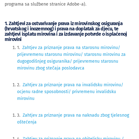
programa sa službene stranice Adobe-a).
1. Zahtjevi za ostvarivanje prava iz mirovinskog osiguranja
(hrvatskog i inozemnog) i prava na doplatak za djecu, te
zahtjevi isplatu mirovina i za izdavanje potvrde o isplaćenoj
mirovini
1.
Zahtjev za priznanje prava na starosnu mirovinu/
prijevremenu starosnu mirovinu/ starosnu mirovinu za
dugogodišnjeg osiguranika/ prijevremenu starosnu
mirovinu zbog stečaja poslodavca
2.
Zahtjev za priznanje prava na invalidsku mirovinu/
ocjenu radne sposobnosti/ privremenu invalidsku
mirovinu
3.
Zahtjev za priznanje prava na naknadu zbog tjelesnog
oštećenja
4.
Zahtjev za priznanje prava na obiteljsku mirovinu /