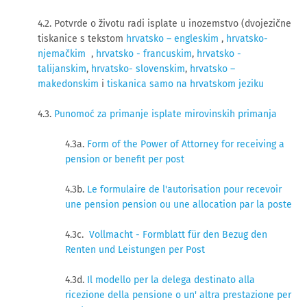
4.2. Potvrde o životu radi isplate u inozemstvo (dvojezične
tiskanice s tekstom
hrvatsko – engleskim
,
hrvatsko-
njemačkim
,
hrvatsko - francuskim
,
hrvatsko -
talijanskim
,
hrvatsko- slovenskim
,
hrvatsko –
makedonskim
i
tiskanica samo na hrvatskom jeziku
4.3.
Punomoć za primanje isplate mirovinskih primanja
4.3a.
Form of the Power of Attorney for receiving a
pension or benefit per post
4.3b.
Le formulaire de l'autorisation pour recevoir
une pension pension ou une allocation par la poste
4.3c.
Vollmacht - Formblatt für den Bezug den
Renten und Leistungen per Post
4.3d.
Il modello per la delega destinato alla
ricezione della pensione o un' altra prestazione per