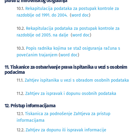
prava iz mirovinskog osiguranja
10.1.
Rekapitulacija podataka za postupak kontrole za
razdoblje od 1991. do 2004.
(
word doc
)
10.2.
Rekapitulacija podataka za postupak kontrole za
razdoblje od 2005. na dalje
(
word doc
)
10.3.
Popis radnika kojima se staž osiguranja računa s
povećanim trajanjem
(
word doc
)
11. Tiskanice za ostvarivanje prava ispitanika u vezi s osobnim
podacima
11.1.
Zahtjev ispitanika u vezi s obradom osobnih podataka
11.2.
Zahtjev za ispravak i dopunu osobnih podataka
12. Pristup informacijama
12.1.
Tiskanica za podnošenje Zahtjeva za pristup
informacijama
12.2.
Zahtjev za dopunu ili ispravak informacije