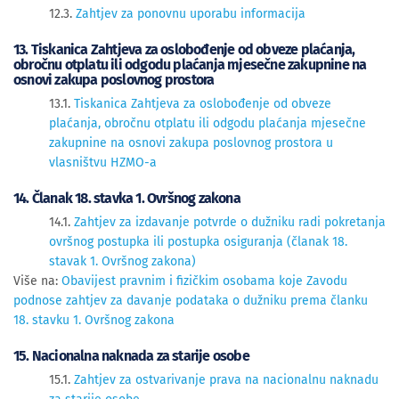
12.3.
Zahtjev za ponovnu uporabu informacija
13. Tiskanica Zahtjeva za oslobođenje od obveze plaćanja,
obročnu otplatu ili odgodu plaćanja mjesečne zakupnine na
osnovi zakupa poslovnog prostora
13.1.
Tiskanica Zahtjeva za oslobođenje od obveze
plaćanja, obročnu otplatu ili odgodu plaćanja mjesečne
zakupnine na osnovi zakupa poslovnog prostora u
vlasništvu HZMO-a
14. Članak 18. stavka 1. Ovršnog zakona
14.1.
Zahtjev za izdavanje potvrde o dužniku radi pokretanja
ovršnog postupka ili postupka osiguranja (članak 18.
stavak 1. Ovršnog zakona)
Više na:
Obavijest pravnim i fizičkim osobama koje Zavodu
podnose zahtjev za davanje podataka o dužniku prema članku
18. stavku 1. Ovršnog zakona
15. Nacionalna naknada za starije osobe
15.1.
Zahtjev za ostvarivanje prava na nacionalnu naknadu