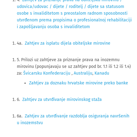
udovica/udovac / dijete / roditelj / dijete sa statusom
osobe s invaliditetom s preostalom radnom sposobnosti
utvrđenom prema propisima o profesionalnoj rehabilitaciji
i zapošljavanju osoba s invaliditetom
4a.
Zahtjev za isplatu dijela obiteljske mirovine
5. Prilozi uz zahtjeve za priznanje prava na inozemnu
mirovinu (popunjavaju se uz zahtjev pod br. 1.1 ili 1.2 ili 1.4)
za:
Švicarsku Konfederaciju
,
Australiju
,
Kanadu
Zahtjev za doznaku hrvatske mirovine preko banke
6.
Zahtjev za utvrđivanje mirovinskog staža
6a.
Zahtjev za utvrđivanje razdoblja osiguranja navršenih
u inozemstvu