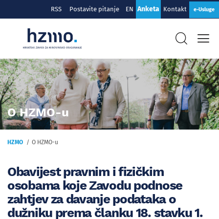
Anketa
RSS
Postavite pitanje
EN
Kontakt
e-Usluge
O HZMO-u
HZMO
O HZMO-u
Obavijest pravnim i fizičkim
osobama koje Zavodu podnose
zahtjev za davanje podataka o
dužniku prema članku 18. stavku 1.