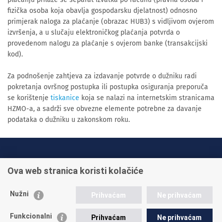
fizička osoba koja obavlja gospodarsku djelatnost) odnosno
primjerak naloga za plaćanje (obrazac HUB3) s vidljivom ovjerom
izvršenja, a u slučaju elektroničkog plaćanja potvrda o
provedenom nalogu za plaćanje s ovjerom banke (transakcijski
kod).
Za podnošenje zahtjeva za izdavanje potvrde o dužniku radi
pokretanja ovršnog postupka ili postupka osiguranja preporuča
se korištenje
tiskanice
koja se nalazi na internetskim stranicama
HZMO-a, a sadrži sve obvezne elemente potrebne za davanje
podataka o dužniku u zakonskom roku.
INFO TELEFONI:
Ova web stranica koristi kolačiće
+385 1 45 95 011
+385 1 45 95 022
Nužni
Prihvaćam
Ne prihvaćam
Postavite pitanje
Funkcionalni
Prihvaćam
Ne prihvaćam