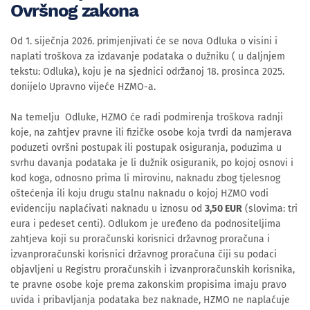
Ovršnog zakona
Od 1. siječnja 2026. primjenjivati će se nova Odluka o visini i
naplati troškova za izdavanje podataka o dužniku ( u daljnjem
tekstu: Odluka), koju je na sjednici održanoj 18. prosinca 2025.
donijelo Upravno vijeće HZMO-a.
Na temelju Odluke, HZMO će radi podmirenja troškova radnji
koje, na zahtjev pravne ili fizičke osobe koja tvrdi da namjerava
poduzeti ovršni postupak ili postupak osiguranja, poduzima u
svrhu davanja podataka je li dužnik osiguranik, po kojoj osnovi i
kod koga, odnosno prima li mirovinu, naknadu zbog tjelesnog
oštećenja ili koju drugu stalnu naknadu o kojoj HZMO vodi
evidenciju naplaćivati naknadu u iznosu od
3,50 EUR
(slovima: tri
eura i pedeset centi). Odlukom je uređeno da podnositeljima
zahtjeva koji su proračunski korisnici državnog proračuna i
izvanproračunski korisnici državnog proračuna čiji su podaci
objavljeni u Registru proračunskih i izvanproračunskih korisnika,
te pravne osobe koje prema zakonskim propisima imaju pravo
uvida i pribavljanja podataka bez naknade, HZMO ne naplaćuje