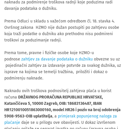
naknadu za podmirenje troškova radnji koje poduzima radi
davanja podataka o dužniku.
Prema Odluci u skladu s važećom odredbom čl. 18. stavka 4.
Ovršnog zakona HZMO nije dužan postupiti po zahtjevu osobe
koja traži podatke o dužniku ako prethodno nisu podmireni
troškovi za poduzimanje radnji.
Prema tome, pravne i fizičke osobe koje HZMO-u
podnose
zahtjev za davanje podataka o dužniku
obvezne su uz
pojedinačni zahtjev za izdavanje potvrde za svakog dužnika, uz
isprave na kojima se temelji tražbina, priložiti i dokaz o
podmirenju naknade.
Naknadu ovih troškova podnositelj zahtjeva plaća u korist
računa
DRŽAVNOG PRORAČUNA REPUBLIKE HRVATSKE,
Katančićeva 5, 10000 Zagreb, OIB: 18683136487, IBAN
HR1210010051863000160
, model HR26 i poziv na broj odobrenja
5908-9563-OIB uplatitelja
, a
primjerak popunjenog naloga za
plaćanje
daje se u prilogu ove obavijesti. U dokaz izvršenom
plaćanju prilaže se separat izvatka po računu (pravna osoba i