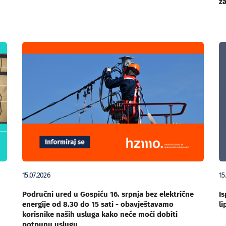
za
15.07.2026
15
Područni ured u Gospiću 16. srpnja bez električne
Is
energije od 8.30 do 15 sati - obavještavamo
li
korisnike naših usluga kako neće moći dobiti
potpunu uslugu