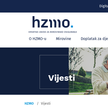
Digit
Glavni
O HZMO-u
Mirovine
Doplatak za dj
izbornik
Vijesti
HZMO
Vijesti