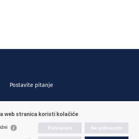
Postavite pitanje
a web stranica koristi kolačiće
žni
Prihvaćam
Ne prihvaćam