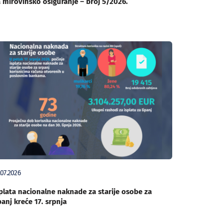
 mirovinsko osiguranje – broj 5/2026.
.07.2026
plata nacionalne naknade za starije osobe za
panj kreće 17. srpnja