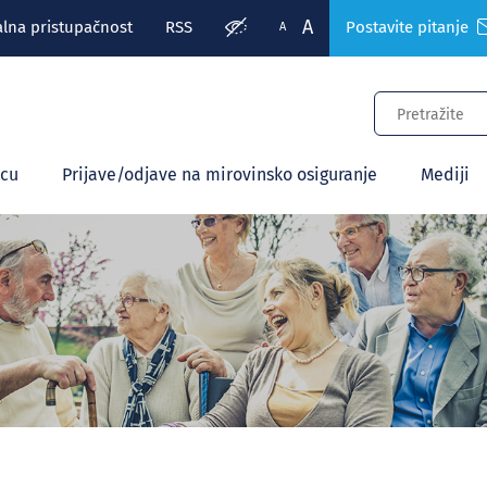
A
alna pristupačnost
RSS
Postavite pitanje
A
ecu
Prijave/odjave na mirovinsko osiguranje
Mediji