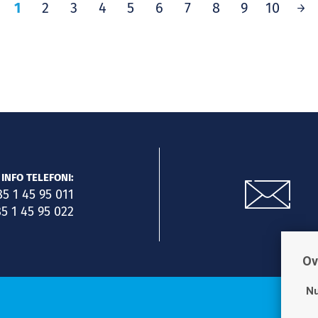
1
2
3
4
5
6
7
8
9
10
INFO TELEFONI:
85 1 45 95 011
5 1 45 95 022
Ov
Nu