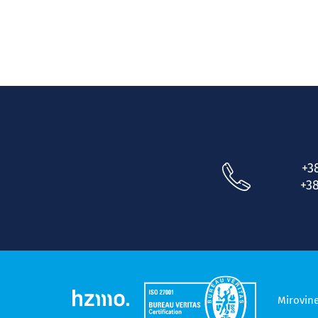
+3
+38
Mirovin