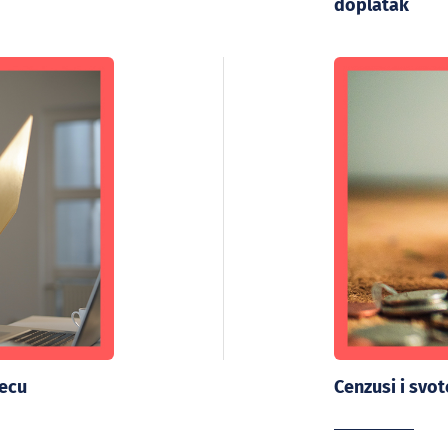
doplatak
jecu
Cenzusi i svo