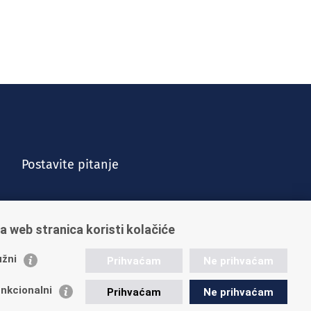
Postavite pitanje
a web stranica koristi kolačiće
žni
Prihvaćam
Ne prihvaćam
nkcionalni
Prihvaćam
Ne prihvaćam
Vijesti
Kontakt
Posao u HZMO-u
Impressum