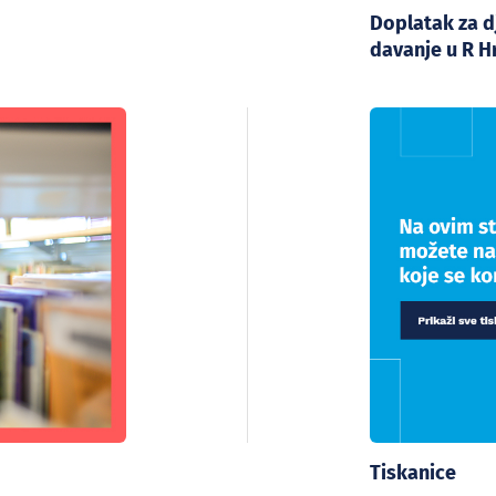
Doplatak za d
davanje u R H
Tiskanice