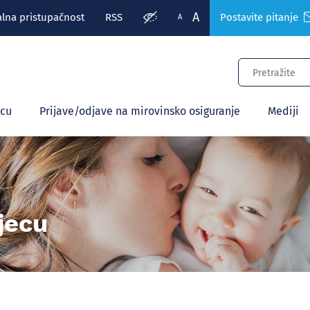
A
alna pristupačnost
RSS
Postavite pitanje
A
ecu
Prijave/odjave na mirovinsko osiguranje
Mediji
jecu