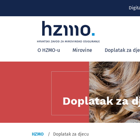
Digit
Glavni
O HZMO-u
Mirovine
Doplatak za dj
izbornik
Doplatak za d
HZMO
Doplatak za djecu