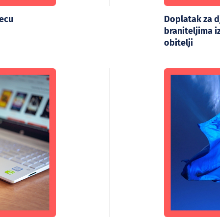
jecu
Doplatak za 
braniteljima 
obitelji