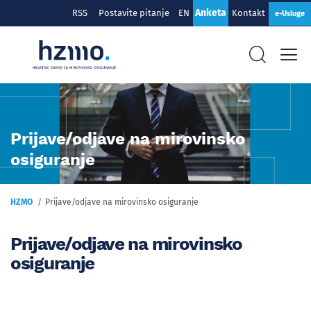
Anketa
RSS
Postavite pitanje
EN
Kontakt
e-Usluge
Prijave/odjave na mirovinsko
osiguranje
HZMO
Prijave/odjave na mirovinsko osiguranje
Prijave/odjave na mirovinsko
osiguranje