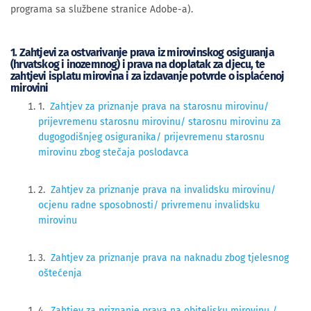
programa sa službene stranice Adobe-a).
1. Zahtjevi za ostvarivanje prava iz mirovinskog osiguranja
(hrvatskog i inozemnog) i prava na doplatak za djecu, te
zahtjevi isplatu mirovina i za izdavanje potvrde o isplaćenoj
mirovini
1.
Zahtjev za priznanje prava na starosnu mirovinu/
prijevremenu starosnu mirovinu/ starosnu mirovinu za
dugogodišnjeg osiguranika/ prijevremenu starosnu
mirovinu zbog stečaja poslodavca
2.
Zahtjev za priznanje prava na invalidsku mirovinu/
ocjenu radne sposobnosti/ privremenu invalidsku
mirovinu
3.
Zahtjev za priznanje prava na naknadu zbog tjelesnog
oštećenja
4.
Zahtjev za priznanje prava na obiteljsku mirovinu /