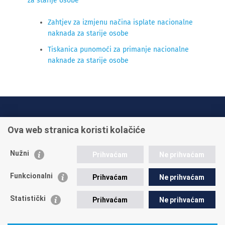
za starije osobe
Zahtjev za izmjenu načina isplate nacionalne
naknada za starije osobe
Tiskanica punomoći za primanje nacionalne
naknade za starije osobe
INFO TELEFONI:
Ova web stranica koristi kolačiće
+385 1 45 95 011
+385 1 45 95 022
Nužni
Prihvaćam
Ne prihvaćam
Postavite pitanje
Funkcionalni
Prihvaćam
Ne prihvaćam
Statistički
Prihvaćam
Ne prihvaćam