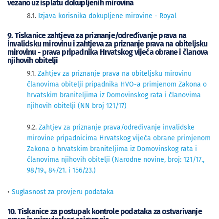
vezano uz isplatu dokupljenih mirovina
8.1.
Izjava korisnika dokupljene mirovine - Royal
9. Tiskanice zahtjeva za priznanje/određivanje prava na
invalidsku mirovinu i zahtjeva za priznanje prava na obiteljsku
mirovinu - prava pripadnika Hrvatskog vijeća obrane i članova
njihovih obitelji
9.1.
Zahtjev za priznanje prava na obiteljsku mirovinu
članovima obitelji pripadnika HVO-a primjenom Zakona o
hrvatskim braniteljima iz Domovinskog rata i članovima
njihovih obitelji (NN broj 121/17)
9.2.
Zahtjev za priznanje prava/određivanje invalidske
mirovine pripadnicima Hrvatskog vijeća obrane primjenom
Zakona o hrvatskim braniteljima iz Domovinskog rata i
članovima njihovih obitelji (Narodne novine, broj: 121/17.,
98/19., 84/21. i 156/23.)
•
Suglasnost za provjeru podataka
10. Tiskanice za postupak kontrole podataka za ostvarivanje