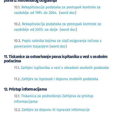
prava iz mirovinskog osiguranja
10.1.
Rekapitulacija podataka za postupak kontrole za
razdoblje od 1991. do 2004.
(
word doc
)
10.2.
Rekapitulacija podataka za postupak kontrole za
razdoblje od 2005. na dalje
(
word doc
)
10.3.
Popis radnika kojima se staž osiguranja računa s
povećanim trajanjem
(
word doc
)
11. Tiskanice za ostvarivanje prava ispitanika u vezi s osobnim
podacima
11.1.
Zahtjev ispitanika u vezi s obradom osobnih podataka
11.2.
Zahtjev za ispravak i dopunu osobnih podataka
12. Pristup informacijama
12.1.
Tiskanica za podnošenje Zahtjeva za pristup
informacijama
12.2.
Zahtjev za dopunu ili ispravak informacije