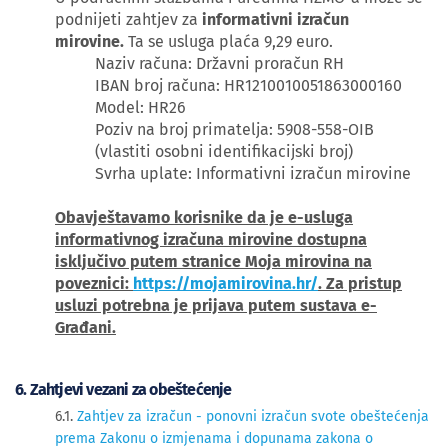
podnijeti zahtjev za
informativni izračun
mirovine.
Ta se usluga plaća 9,29 euro.
Naziv računa: Državni proračun RH
IBAN broj računa: HR1210010051863000160
Model: HR26
Poziv na broj primatelja: 5908-558-OIB
(vlastiti osobni identifikacijski broj)
Svrha uplate: Informativni izračun mirovine
Obavještavamo korisnike da je e-usluga
informativnog izračuna mirovine dostupna
isključivo putem stranice Moja mirovina na
poveznici:
https://mojamirovina.hr/
. Za pristup
usluzi potrebna je prijava putem sustava e-
Građani.
6. Zahtjevi vezani za obeštećenje
6.1.
Zahtjev za izračun - ponovni izračun svote obeštećenja
prema Zakonu o izmjenama i dopunama zakona o