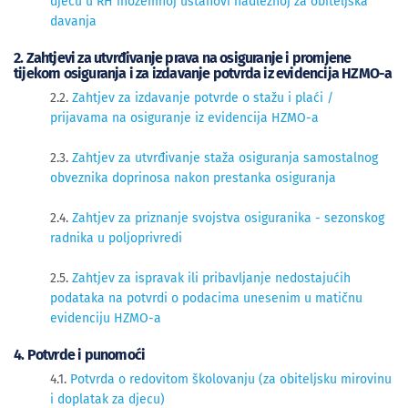
djecu u RH inozemnoj ustanovi nadležnoj za obiteljska
davanja
2. Zahtjevi za utvrđivanje prava na osiguranje i promjene
tijekom osiguranja i za izdavanje potvrda iz evidencija HZMO-a
2​​.2.
Zahtjev za izdavanje potvrde o stažu i plaći /
prijavama na osiguranje iz evidencija HZMO-a
2.3.
Zahtjev za utvrđivanje staža osiguranja samostalnog
obveznika doprinosa nakon prestanka osiguranja
2.4.
Zahtjev za priznanje svojstva osiguranika - sezonskog
radnika u poljoprivredi
2.5. 
Zahtjev za ispravak ili pribavljanje nedostajućih
podataka na potvrdi o podacima unesenim u matičnu
evidenciju HZMO-a
4. Potvrde i punomoći
4.1.
Potvrda o redovitom školovanju (za obiteljsku mirovinu
i doplatak za djecu)