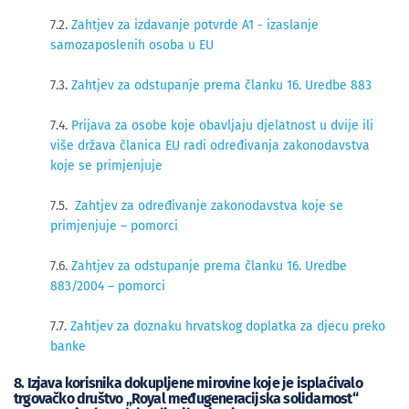
7.2.
Zahtjev za izdavanje potvrde A1 - izaslanje
samozaposlenih osoba u EU
7.3.
Zahtjev za odstupanje prema članku 16. Uredbe 883
7.4.
Prijava za osobe koje obavljaju djelatnost u dvije ili
više država članica EU radi određivanja zakonodavstva
koje se primjenjuje
7.5.
Zahtjev za određivanje zakonodavstva koje se
primjenjuje – pomorc
i
7.6.
Zahtjev za odstupanje prema članku 16. Uredbe
883/2004 – pomorci
7.7.
Zahtjev za doznaku hrvatskog doplatka za djecu preko
banke
8. Izjava korisnika dokupljene mirovine koje je isplaćivalo
trgovačko društvo „Royal međugeneracijska solidarnost“