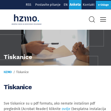
Anketa
RSS
Postavite pitanje
EN
Kontakt
e-Usluge
Tiskanice
HZMO
Tiskanice
Tiskanice
Sve tiskanice su u pdf formatu, ako nemate instaliran pdf
preglednik (Acrobat Reader) kliknite
ovdje
(besplatna instalacija