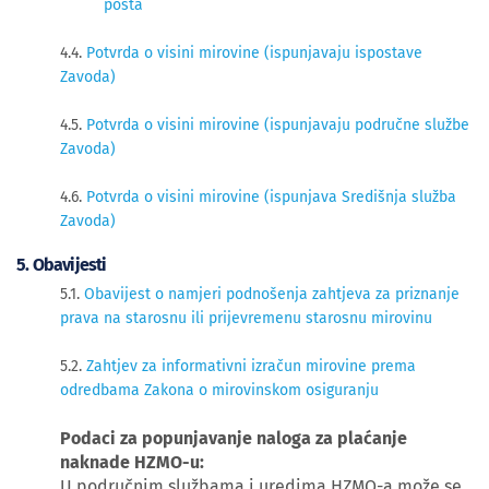
posta
4.4.
Potvrda o visini mirovine (ispunjavaju ispostave
Zavoda)
4.5.
Potvrda o visini mirovine (ispunjavaju područne službe
Zavoda)
4.6.
Potvrda o visini mirovine (ispunjava Središnja služba
Zavoda)
​5. Obavijesti
5.1.
Obavijest o namjeri podnošenja zahtjeva za priznanje
prava na starosnu ili prijevremenu starosnu mirovinu
5.2.
Zahtjev za informativni izračun mirovine prema
odredbama Zakona o mirovinskom osiguranju
Podaci za popunjavanje naloga za plaćanje
naknade HZMO-u:
U područnim službama i uredima HZMO-a može se