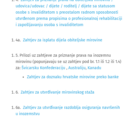
udovica/udovac / dijete / roditelj / dijete sa statusom
osobe s invaliditetom s preostalom radnom sposobnosti
utvrđenom prema propisima o profesionalnoj rehabilitaciji
i zapošljavanju osoba s invaliditetom
4a.
Zahtjev za isplatu dijela obiteljske mirovine
5. Prilozi uz zahtjeve za priznanje prava na inozemnu
mirovinu (popunjavaju se uz zahtjev pod br. 1.1 ili 1.2 ili 1.4)
za:
Švicarsku Konfederaciju
,
Australiju
,
Kanadu
Zahtjev za doznaku hrvatske mirovine preko banke
6.
Zahtjev za utvrđivanje mirovinskog staža
6a.
Zahtjev za utvrđivanje razdoblja osiguranja navršenih
u inozemstvu