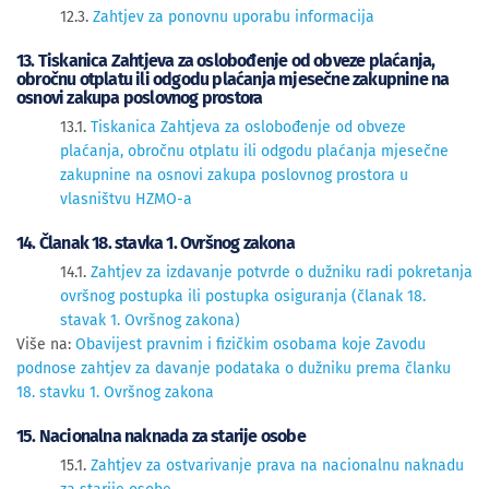
12.3.
Zahtjev za ponovnu uporabu informacija
13. Tiskanica Zahtjeva za oslobođenje od obveze plaćanja,
obročnu otplatu ili odgodu plaćanja mjesečne zakupnine na
osnovi zakupa poslovnog prostora
13.1.
Tiskanica Zahtjeva za oslobođenje od obveze
plaćanja, obročnu otplatu ili odgodu plaćanja mjesečne
zakupnine na osnovi zakupa poslovnog prostora u
vlasništvu HZMO-a
14. Članak 18. stavka 1. Ovršnog zakona
14.1.
Zahtjev za izdavanje potvrde o dužniku radi pokretanja
ovršnog postupka ili postupka osiguranja (članak 18.
stavak 1. Ovršnog zakona)
Više na:
Obavijest pravnim i fizičkim osobama koje Zavodu
podnose zahtjev za davanje podataka o dužniku prema članku
18. stavku 1. Ovršnog zakona
15. Nacionalna naknada za starije osobe
15.1.
Zahtjev za ostvarivanje prava na nacionalnu naknadu