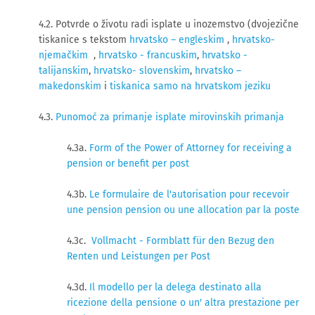
4.2. Potvrde o životu radi isplate u inozemstvo (dvojezične
tiskanice s tekstom
hrvatsko – engleskim
,
hrvatsko-
njemačkim
,
hrvatsko - francuskim
,
hrvatsko -
talijanskim
,
hrvatsko- slovenskim
,
hrvatsko –
makedonskim
i
tiskanica samo na hrvatskom jeziku
4.3.
Punomoć za primanje isplate mirovinskih primanja
4.3a.
Form of the Power of Attorney for receiving a
pension or benefit per post
4.3b.
Le formulaire de l'autorisation pour recevoir
une pension pension ou une allocation par la poste
4.3c.
Vollmacht - Formblatt für den Bezug den
Renten und Leistungen per Post
4.3d.
Il modello per la delega destinato alla
ricezione della pensione o un' altra prestazione per