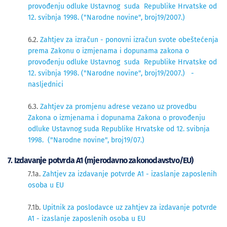
provođenju odluke Ustavnog suda Republike Hrvatske od
12. svibnja 1998. ("Narodne novine", broj19/2007.)
6.2.
Zahtjev za izračun - ponovni izračun svote obeštećenja
prema Zakonu o izmjenama i dopunama zakona o
provođenju odluke Ustavnog suda Republike Hrvatske od
12. svibnja 1998. ("Narodne novine", broj19/2007.) -
nasljednici
6.3.
Zahtjev za promjenu adrese vezano uz provedbu
Zakona o izmjenama i dopunama Zakona o provođenju
odluke Ustavnog suda Republike Hrvatske od 12. svibnja
1998. ("Narodne novine", broj19/07.)
7. Izdavanje potvrda A1 (mjerodavno zakonodavstvo/EU)
7.1a.
Zahtjev za izdavanje potvrde A1 - izaslanje zaposlenih
osoba u EU
7.1b.
Upitnik za poslodavce uz zahtjev za izdavanje potvrde
A1 - izaslanje zaposlenih osoba u EU