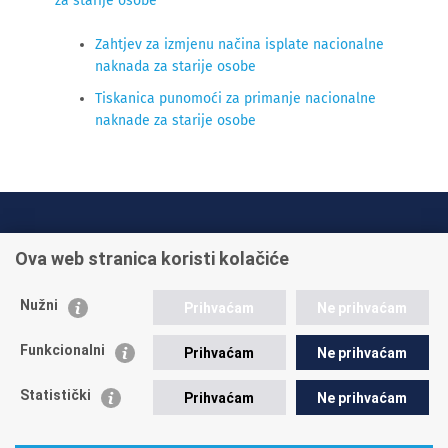
za starije osobe
Zahtjev za izmjenu načina isplate nacionalne
naknada za starije osobe
Tiskanica punomoći za primanje nacionalne
naknade za starije osobe
INFO TELEFONI:
Ova web stranica koristi kolačiće
+385 1 45 95 011
+385 1 45 95 022
Nužni
Prihvaćam
Ne prihvaćam
Postavite pitanje
Funkcionalni
Prihvaćam
Ne prihvaćam
Statistički
Prihvaćam
Ne prihvaćam