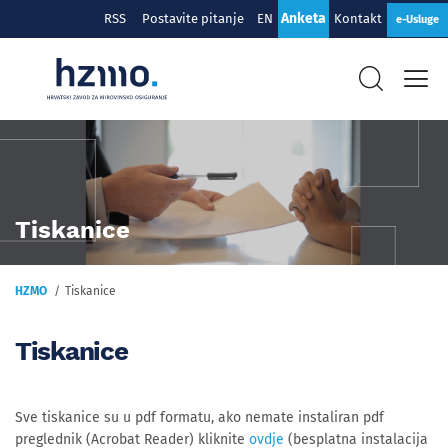
Anketa
RSS
Postavite pitanje
EN
Kontakt
e-Usluge
Tiskanice
HZMO
Tiskanice
Tiskanice
Sve tiskanice su u pdf formatu, ako nemate instaliran pdf
preglednik (Acrobat Reader) kliknite
ovdje
(besplatna instalacija