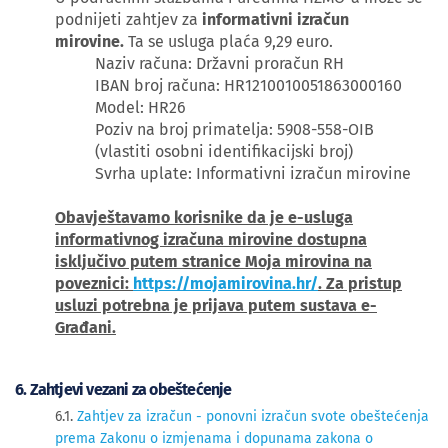
podnijeti zahtjev za
informativni izračun
mirovine.
Ta se usluga plaća 9,29 euro.
Naziv računa: Državni proračun RH
IBAN broj računa: HR1210010051863000160
Model: HR26
Poziv na broj primatelja: 5908-558-OIB
(vlastiti osobni identifikacijski broj)
Svrha uplate: Informativni izračun mirovine
Obavještavamo korisnike da je e-usluga
informativnog izračuna mirovine dostupna
isključivo putem stranice Moja mirovina na
poveznici:
https://mojamirovina.hr/
. Za pristup
usluzi potrebna je prijava putem sustava e-
Građani.
6. Zahtjevi vezani za obeštećenje
6.1.
Zahtjev za izračun - ponovni izračun svote obeštećenja
prema Zakonu o izmjenama i dopunama zakona o