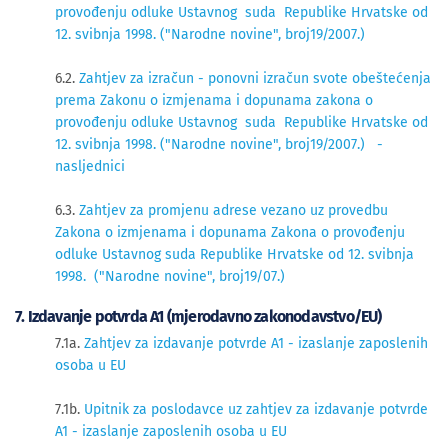
provođenju odluke Ustavnog suda Republike Hrvatske od
12. svibnja 1998. ("Narodne novine", broj19/2007.)
6.2.
Zahtjev za izračun - ponovni izračun svote obeštećenja
prema Zakonu o izmjenama i dopunama zakona o
provođenju odluke Ustavnog suda Republike Hrvatske od
12. svibnja 1998. ("Narodne novine", broj19/2007.) -
nasljednici
6.3.
Zahtjev za promjenu adrese vezano uz provedbu
Zakona o izmjenama i dopunama Zakona o provođenju
odluke Ustavnog suda Republike Hrvatske od 12. svibnja
1998. ("Narodne novine", broj19/07.)
7. Izdavanje potvrda A1 (mjerodavno zakonodavstvo/EU)
7.1a.
Zahtjev za izdavanje potvrde A1 - izaslanje zaposlenih
osoba u EU
7.1b.
Upitnik za poslodavce uz zahtjev za izdavanje potvrde
A1 - izaslanje zaposlenih osoba u EU