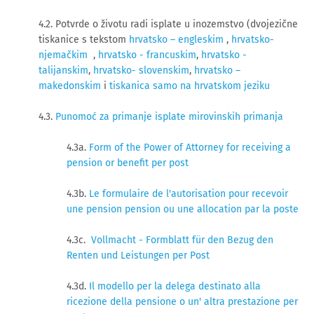
4.2. Potvrde o životu radi isplate u inozemstvo (dvojezične
tiskanice s tekstom
hrvatsko – engleskim
,
hrvatsko-
njemačkim
,
hrvatsko - francuskim
,
hrvatsko -
talijanskim
,
hrvatsko- slovenskim
,
hrvatsko –
makedonskim
i
tiskanica samo na hrvatskom jeziku
4.3.
Punomoć za primanje isplate mirovinskih primanja
4.3a.
Form of the Power of Attorney for receiving a
pension or benefit per post
4.3b.
Le formulaire de l'autorisation pour recevoir
une pension pension ou une allocation par la poste
4.3c.
Vollmacht - Formblatt für den Bezug den
Renten und Leistungen per Post
4.3d.
Il modello per la delega destinato alla
ricezione della pensione o un' altra prestazione per