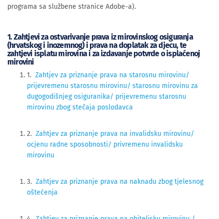
programa sa službene stranice Adobe-a).
1. Zahtjevi za ostvarivanje prava iz mirovinskog osiguranja
(hrvatskog i inozemnog) i prava na doplatak za djecu, te
zahtjevi isplatu mirovina i za izdavanje potvrde o isplaćenoj
mirovini
1.
Zahtjev za priznanje prava na starosnu mirovinu/
prijevremenu starosnu mirovinu/ starosnu mirovinu za
dugogodišnjeg osiguranika/ prijevremenu starosnu
mirovinu zbog stečaja poslodavca
2.
Zahtjev za priznanje prava na invalidsku mirovinu/
ocjenu radne sposobnosti/ privremenu invalidsku
mirovinu
3.
Zahtjev za priznanje prava na naknadu zbog tjelesnog
oštećenja
4.
Zahtjev za priznanje prava na obiteljsku mirovinu /