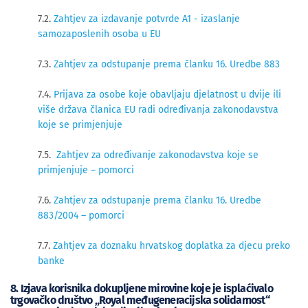
7.2.
Zahtjev za izdavanje potvrde A1 - izaslanje
samozaposlenih osoba u EU
7.3.
Zahtjev za odstupanje prema članku 16. Uredbe 883
7.4.
Prijava za osobe koje obavljaju djelatnost u dvije ili
više država članica EU radi određivanja zakonodavstva
koje se primjenjuje
7.5.
Zahtjev za određivanje zakonodavstva koje se
primjenjuje – pomorc
i
7.6.
Zahtjev za odstupanje prema članku 16. Uredbe
883/2004 – pomorci
7.7.
Zahtjev za doznaku hrvatskog doplatka za djecu preko
banke
8. Izjava korisnika dokupljene mirovine koje je isplaćivalo
trgovačko društvo „Royal međugeneracijska solidarnost“