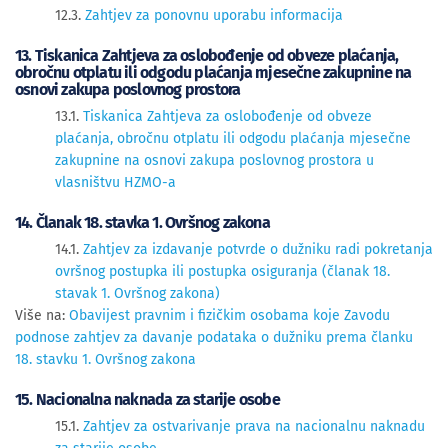
12.3.
Zahtjev za ponovnu uporabu informacija
13. Tiskanica Zahtjeva za oslobođenje od obveze plaćanja,
obročnu otplatu ili odgodu plaćanja mjesečne zakupnine na
osnovi zakupa poslovnog prostora
13.1.
Tiskanica Zahtjeva za oslobođenje od obveze
plaćanja, obročnu otplatu ili odgodu plaćanja mjesečne
zakupnine na osnovi zakupa poslovnog prostora u
vlasništvu HZMO-a
14. Članak 18. stavka 1. Ovršnog zakona
14.1.
Zahtjev za izdavanje potvrde o dužniku radi pokretanja
ovršnog postupka ili postupka osiguranja (članak 18.
stavak 1. Ovršnog zakona)
Više na:
Obavijest pravnim i fizičkim osobama koje Zavodu
podnose zahtjev za davanje podataka o dužniku prema članku
18. stavku 1. Ovršnog zakona
15. Nacionalna naknada za starije osobe
15.1.
Zahtjev za ostvarivanje prava na nacionalnu naknadu