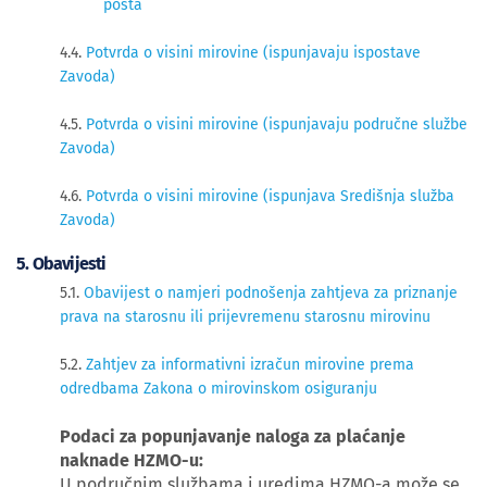
posta
4.4.
Potvrda o visini mirovine (ispunjavaju ispostave
Zavoda)
4.5.
Potvrda o visini mirovine (ispunjavaju područne službe
Zavoda)
4.6.
Potvrda o visini mirovine (ispunjava Središnja služba
Zavoda)
​5. Obavijesti
5.1.
Obavijest o namjeri podnošenja zahtjeva za priznanje
prava na starosnu ili prijevremenu starosnu mirovinu
5.2.
Zahtjev za informativni izračun mirovine prema
odredbama Zakona o mirovinskom osiguranju
Podaci za popunjavanje naloga za plaćanje
naknade HZMO-u:
U područnim službama i uredima HZMO-a može se