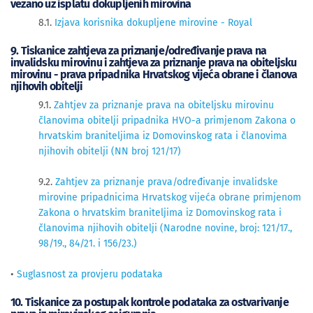
vezano uz isplatu dokupljenih mirovina
8.1.
Izjava korisnika dokupljene mirovine - Royal
9. Tiskanice zahtjeva za priznanje/određivanje prava na
invalidsku mirovinu i zahtjeva za priznanje prava na obiteljsku
mirovinu - prava pripadnika Hrvatskog vijeća obrane i članova
njihovih obitelji
9.1.
Zahtjev za priznanje prava na obiteljsku mirovinu
članovima obitelji pripadnika HVO-a primjenom Zakona o
hrvatskim braniteljima iz Domovinskog rata i članovima
njihovih obitelji (NN broj 121/17)
9.2.
Zahtjev za priznanje prava/određivanje invalidske
mirovine pripadnicima Hrvatskog vijeća obrane primjenom
Zakona o hrvatskim braniteljima iz Domovinskog rata i
članovima njihovih obitelji (Narodne novine, broj: 121/17.,
98/19., 84/21. i 156/23.)
•
Suglasnost za provjeru podataka
10. Tiskanice za postupak kontrole podataka za ostvarivanje