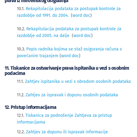
prava iz mirovinskog osiguranja
10.1.
Rekapitulacija podataka za postupak kontrole za
razdoblje od 1991. do 2004.
(
word doc
)
10.2.
Rekapitulacija podataka za postupak kontrole za
razdoblje od 2005. na dalje
(
word doc
)
10.3.
Popis radnika kojima se staž osiguranja računa s
povećanim trajanjem
(
word doc
)
11. Tiskanice za ostvarivanje prava ispitanika u vezi s osobnim
podacima
11.1.
Zahtjev ispitanika u vezi s obradom osobnih podataka
11.2.
Zahtjev za ispravak i dopunu osobnih podataka
12. Pristup informacijama
12.1.
Tiskanica za podnošenje Zahtjeva za pristup
informacijama
12.2.
Zahtjev za dopunu ili ispravak informacije