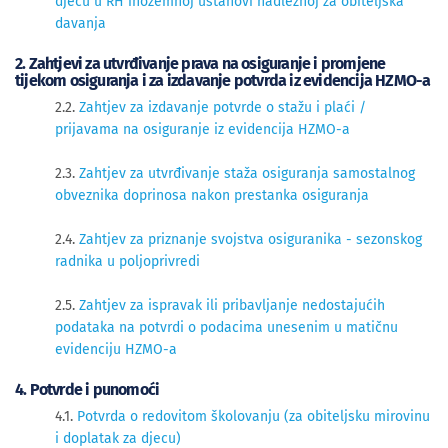
djecu u RH inozemnoj ustanovi nadležnoj za obiteljska
davanja
2. Zahtjevi za utvrđivanje prava na osiguranje i promjene
tijekom osiguranja i za izdavanje potvrda iz evidencija HZMO-a
2​​.2.
Zahtjev za izdavanje potvrde o stažu i plaći /
prijavama na osiguranje iz evidencija HZMO-a
2.3.
Zahtjev za utvrđivanje staža osiguranja samostalnog
obveznika doprinosa nakon prestanka osiguranja
2.4.
Zahtjev za priznanje svojstva osiguranika - sezonskog
radnika u poljoprivredi
2.5. 
Zahtjev za ispravak ili pribavljanje nedostajućih
podataka na potvrdi o podacima unesenim u matičnu
evidenciju HZMO-a
4. Potvrde i punomoći
4.1.
Potvrda o redovitom školovanju (za obiteljsku mirovinu
i doplatak za djecu)