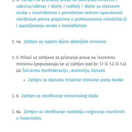
udovica/udovac / dijete / roditelj / dijete sa statusom
osobe s invaliditetom s preostalom radnom sposobnosti
utvrđenom prema propisima o profesionalnoj rehabilitaciji
i zapošljavanju osoba s invaliditetom
4a.
Zahtjev za isplatu dijela obiteljske mirovine
5. Prilozi uz zahtjeve za priznanje prava na inozemnu
mirovinu (popunjavaju se uz zahtjev pod br. 1.1 ili 1.2 ili 1.4)
za:
Švicarsku Konfederaciju
,
Australiju
,
Kanadu
Zahtjev za doznaku hrvatske mirovine preko banke
6.
Zahtjev za utvrđivanje mirovinskog staža
6a.
Zahtjev za utvrđivanje razdoblja osiguranja navršenih
u inozemstvu